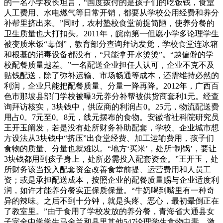
的一名小学校长坦言，“国度拨付的是孩子们的吃饭钱，食堂
人工费用、水电燃气等日常开销，都要从学校公用经费和养分
补帮里挤出来。”同时，农村塾校食堂前提简陋，使养分餐的
卫生质量也大打扣头。2011年，皖南第一但愿小学多论理学生
被变质米饭“毒倒”，教育部分查询拜访发觉，学校食堂连冰箱
和根基的消毒设备都没有，“只能拿开水烫烫”。“越偏僻的学
校配餐质量越差。”一名配送企业担任人认可，企业不克不及
贴钱配送，除了弥补运输、市场畅通等成本，还需维持必然的
利润，企业只能把配餐质量、分量一降再降。2012年，广西百
色市那坡县部门学校被曝3元养分补帮被供货商套利1元。经查
询拜访核实，3块钱中，供应商的利润占0。25元，物流配送费
用占0。7元至0。8元，线元摆布的食物。安徽省社科院研究员
王开玉阐发，若是没有处所财务补助配套，学校、企业城市想
方设法从3块钱中“挤压”出食堂经费、加工运输费用，孩子们
食物的质量、分量也就难以。“地方‘买米’，处所‘制锅’，要让
3块钱都用到孩子身上，处所必需投入配套资金。”王开玉，处
所财务该当投入配套资金改善食堂前提、运营费用和人员工
资；或是承担配送成本，按照企业的配餐质量赐与企业适度利
润，如许才能养分餐实正保质保量。“牛奶喝到嘴里有一种奇
异的辣味。之后不到十分钟，就是头疼、恶心，最初晕倒正在
了教室里。”由于食用了学校发放的养分餐，青海省大通县女
子完全中学学生马金兰和县里其他547论理学生食物中毒。激