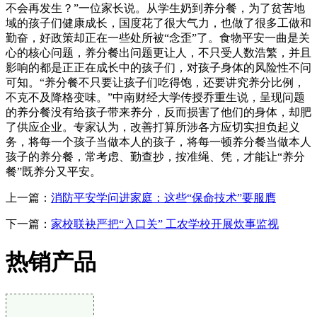
不会再发生？”一位家长说。从学生奶到养分餐，为了贫苦地
域的孩子们健康成长，国度花了很大气力，也做了很多工做和
勤奋，好政策却正在一些处所被“念歪”了。食物平安一曲是关
心的核心问题，养分餐出问题更让人，不只受人数浩繁，并且
影响的都是正正在成长中的孩子们，对孩子身体的风险性不问
可知。“养分餐不只要让孩子们吃得饱，还要讲究养分比例，
不克不及降格变味。”中南财经大学传授乔重生说，呈现问题
的养分餐没有给孩子带来养分，反而损害了他们的身体，却肥
了供应企业。专家认为，改善打算所涉各方应切实担负起义
务，将每一个孩子当做本人的孩子，将每一顿养分餐当做本人
孩子的养分餐，常考虑、勤查抄，按准绳、凭，才能让“养分
餐”既养分又平安。
上一篇：
消防平安学问进家庭：这些“保命技术”要服膺
下一篇：
家校联袂严把“入口关” 工农学校开展炊事监视
热销产品