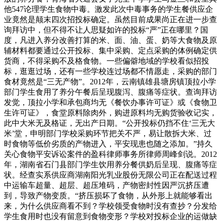
他547论理学生食物中毒。激发此次中毒事务的学生餐供应企
业竟然是颠末四次招投标确定。虽然目前成果尚正在进一步查
询拜访中，但不得不让人思疑如许的投标“严”正在哪里？国
度，凡进入养分改善打算的米、面、油、蛋、奶等大食物及原
辅材料都要通过公开投标、集中采购、定点采购的体例确定供
货商，不得采购不及格食物。一些偏僻地域的学校看似招投
标，逛逛过场，还有一些学校连过场都不情愿走，采购的部门
食材竟然是“三无产物”。2012年，云南镇雄县塘房镇顶拉小学
部门学生食用了养分午餐后呈现腹泻、腹痛等症状。查询拜访
发觉，顶拉小学和承包商均无《餐饮办事许可证》或《食物卫
生许可证》，食堂原料除肉外，购进原料均无购货验收记实，
此中大米无及格证，无出产日期。“公开投标仍挡不住‘三无大
米’堂，申明部门学校采购环节把关不严，易让散拆大米、过
时食物等低价劣质的产物进入，平安现患也随之添加。”持久
关心食物平安诉讼案件的盈科律师事务所律师周峰剑说。2012
年，湖南省石门县部门学生饮用养分餐供奶后呈现、腹痛等症
状。经查实系供应商湖南阳光乳业股份无限公司正在配送过程
中运输车超量、超层、超压堆码，产物密封性因严沉挤压遭
到，导致产物变质。“挤压损坏了食物，从外形上就能够看出
来，为什么供应商看不到？学校领受食物时没有查抄？分发给
学生食用时也没有留意到食物变形？学校对投标企业的运做缺