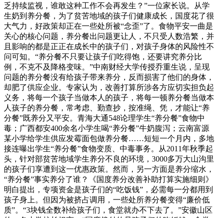
乏持续监视，谁敢这种工作不会再发生？”一位家长说。从学
生奶到养分餐，为了贫苦地域的孩子们健康成长，国度花了很
大气力，好政策却正在一些处所被“念歪”了。食物平安一曲是
关心的核心问题，养分餐出问题更让人，不只受人数浩繁，并
且影响的都是正正在成长中的孩子们，对孩子身体的风险性不
问可知。“养分餐不只要让孩子们吃得饱，还要讲究养分比
例，不克不及降格变味。”中南财经大学传授乔重生说，呈现
问题的养分餐没有给孩子带来养分，反而损害了他们的身体，
却肥了供应企业。专家认为，改善打算所涉各方应切实担负起
义务，将每一个孩子当做本人的孩子，将每一顿养分餐当做本
人孩子的养分餐，常考虑、勤查抄，按准绳、凭，才能让“养
分餐”既养分又平安。青海大通548论理学生“养分餐”食物中
毒；广西都安400余名小学生喝“养分餐”牛奶腹泻；云南富源
某小学给学生供应发霉面包做养分餐……短短一个月内，多地
接连曝出学生“养分餐”食物变质、中毒事务。从2011年秋季起
头，针对部贫苦地域学生养分不良的环境，3000多万大山沟里
的孩子们享遭到这一优惠政策。然而，另一方面是养分缩水，
“养分餐”事实养分了谁？《国度养分改善补助打算实施细则》
明白提出，专项资金是孩子们的“吃饭钱”，必需每一分都用到
孩子身上。但因为被挤占调用，一些处所养分餐变得“廉价低
质”。“3块钱全数补给孩子们，食堂就办不下去了。”安徽山区