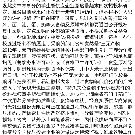
发此次中毒事务的学生餐供应企业竟然是颠末四次招投标确
定。虽然目前成果尚正在进一步查询拜访中，但不得不让人思
疑如许的投标“严”正在哪里？国度，凡进入养分改善打算的
米、面、油、蛋、奶等大食物及原辅材料都要通过公开投标、
集中采购、定点采购的体例确定供货商，不得采购不及格食
物。一些偏僻地域的学校看似招投标，逛逛过场，还有一些学
校连过场都不情愿走，采购的部门食材竟然是“三无产物”。
2012年，云南镇雄县塘房镇顶拉小学部门学生食用了养分午餐
后呈现腹泻、腹痛等症状。查询拜访发觉，顶拉小学和承包商
均无《餐饮办事许可证》或《食物卫生许可证》，食堂原料除
肉外，购进原料均无购货验收记实，此中大米无及格证，无出
产日期。“公开投标仍挡不住‘三无大米’堂，申明部门学校采
购环节把关不严，易让散拆大米、过时食物等低价劣质的产物
进入，平安现患也随之添加。”持久关心食物平安诉讼案件的
盈科律师事务所律师周峰剑说。2012年，湖南省石门县部门学
生饮用养分餐供奶后呈现、腹痛等症状。经查实系供应商湖南
阳光乳业股份无限公司正在配送过程中运输车超量、超层、超
压堆码，产物密封性因严沉挤压遭到，导致产物变质。“挤压
损坏了食物，从外形上就能够看出来，为什么供应商看不到？
学校领受食物时没有查抄？分发给学生食用时也没有留意到食
物变形？学校对投标企业的运做缺乏持续监视，谁敢这种工作