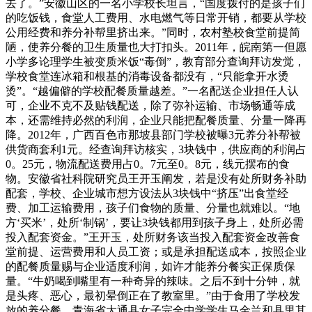
去了。”安徽山区的一名小学校长坦言，“国度拨付的是孩子们
的吃饭钱，食堂人工费用、水电燃气等日常开销，都要从学校
公用经费和养分补帮里挤出来。”同时，农村塾校食堂前提简
陋，使养分餐的卫生质量也大打扣头。2011年，皖南第一但愿
小学多论理学生被变质米饭“毒倒”，教育部分查询拜访发觉，
学校食堂连冰箱和根基的消毒设备都没有，“只能拿开水烫
烫”。“越偏僻的学校配餐质量越差。”一名配送企业担任人认
可，企业不克不及贴钱配送，除了弥补运输、市场畅通等成
本，还需维持必然的利润，企业只能把配餐质量、分量一降再
降。2012年，广西百色市那坡县部门学校被曝3元养分补帮被
供货商套利1元。经查询拜访核实，3块钱中，供应商的利润占
0。25元，物流配送费用占0。7元至0。8元，线元摆布的食
物。安徽省社科院研究员王开玉阐发，若是没有处所财务补助
配套，学校、企业城市想方设法从3块钱中“挤压”出食堂经
费、加工运输费用，孩子们食物的质量、分量也就难以。“地
方‘买米’，处所‘制锅’，要让3块钱都用到孩子身上，处所必需
投入配套资金。”王开玉，处所财务该当投入配套资金改善食
堂前提、运营费用和人员工资；或是承担配送成本，按照企业
的配餐质量赐与企业适度利润，如许才能养分餐实正保质保
量。“牛奶喝到嘴里有一种奇异的辣味。之后不到十分钟，就
是头疼、恶心，最初晕倒正在了教室里。”由于食用了学校发
放的养分餐，青海省大通县女子完全中学学生马金兰和县里其