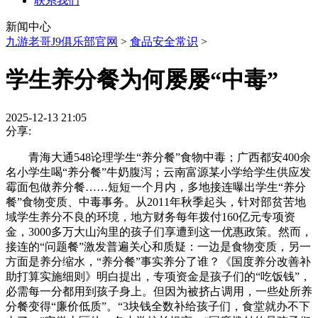
联系我们
新闻中心
九游老哥J9俱乐部官网
>
食品安全常识
>
学生养分餐为何屡屡“中毒”
2025-12-13 21:05
分享:
青海大通548论理学生“养分餐”食物中毒；广西都安400余
名小学生喝“养分餐”牛奶腹泻；云南富源某小学给学生供应发
霉面包做养分餐……短短一个月内，多地接连曝出学生“养分
餐”食物变质、中毒事务。从2011年秋季起头，针对部贫苦地
域学生养分不良的环境，地方财务每年拨付160亿元专项资
金，3000多万大山沟里的孩子们享遭到这一优惠政策。然而，
接连的“问题餐”激发普遍关心和质疑：一边是食物变质，另一
方面是养分缩水，“养分餐”事实养分了谁？《国度养分改善补
助打算实施细则》明白提出，专项资金是孩子们的“吃饭钱”，
必需每一分都用到孩子身上。但因为被挤占调用，一些处所养
分餐变得“廉价低质”。“3块钱全数补给孩子们，食堂就办不下