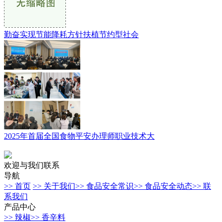
勤奋实现节能降耗方针扶植节约型社会
2025年首届全国食物平安办理师职业技术大
欢迎与我们联系
导航
>> 首页
>> 关于我们
>> 食品安全常识
>> 食品安全动态
>> 联
系我们
产品中心
>> 辣椒
>> 香辛料