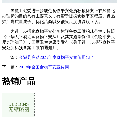
国度卫健委进一步规范食物平安处所标预备案正在尺度化
办理标的目的具有主要意义，有帮于提拔食物平安程度、促品
财产高质量成长、优化营商以及鞭策尺度协调取互认。
为进一步强化食物平安处所标预备案工做的规范性，按照
《中华人平易近国食物平安法》及其实施条例和《食物平安尺
度办理法子》，国度卫生健康委发布《关于进一步规范食物平
安处所标预备案工做的通知》。
上一篇：
金湖县启动2025年度食物平安宣传周勾当
下一篇：
2013年全国食物平安宣传周
热销产品