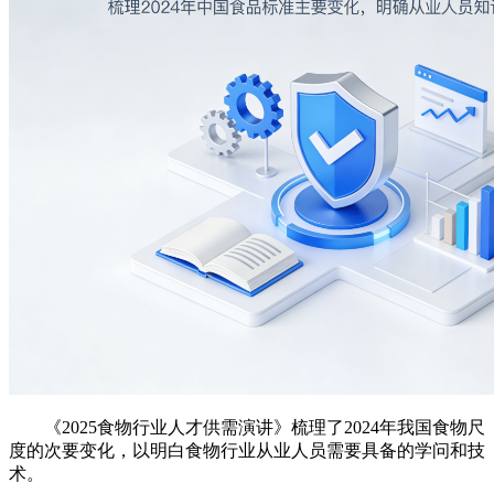
《2025食物行业人才供需演讲》梳理了2024年我国食物尺
度的次要变化，以明白食物行业从业人员需要具备的学问和技
术。