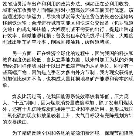
效省油灵活车出产和利用的政策办法。例如正在公利用收费、
城市泊车收费等方面都能够对小型高效环保车辆实行优惠。该
当通过添加铁运力，尽快将煤炭等大低值货色的长途公运输转
移到铁运输；合理进行城市功能区和快速公交设备（包罗轨道
交通）的规划和扶植，大幅度削减不需要的出行，提超出跨越
行效率，削减能源耗损；普及出租车的无线呼叫系统，大幅度
削减出租车的空驶率，削减间接油耗，缓解道堵塞。
另一方面，正在经济全球化的过程中，因为我国的科技和
教育程度仍然较低，自从立异能力差，以来料加工为从的外向
型经济同样使我国处于以出产低端产物为从的地位。即便有一
些高端产物，因为焦点手艺大多由外方节制，我方现实获得的
附加值比例并不高，也构成大量耗损地盘矿产能源和资本的现
象。
煤炭比沉过高，使我国能源系统效率较着降低，压力庞
大。“十五”期间，因为煤炭消费量成倍添加，除了发电用煤以
外，还有十几亿吨煤炭间接用于工业和平易近用，是形成我国
二氧化硫的现实排放量较着上升，大气目标没有完陈规划方针
的次要缘由。
为了精确反映全国和各地的能源消费环境，保现节能降耗