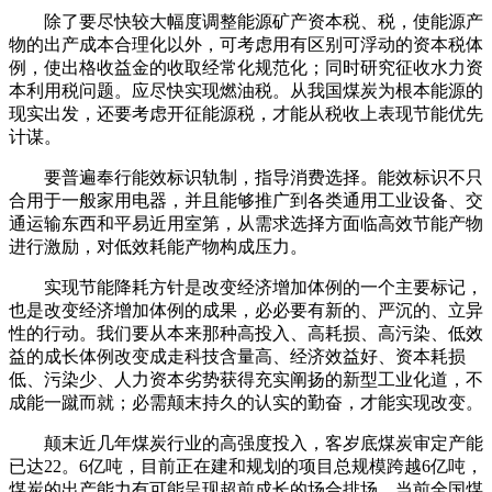
除了要尽快较大幅度调整能源矿产资本税、税，使能源产
物的出产成本合理化以外，可考虑用有区别可浮动的资本税体
例，使出格收益金的收取经常化规范化；同时研究征收水力资
本利用税问题。应尽快实现燃油税。从我国煤炭为根本能源的
现实出发，还要考虑开征能源税，才能从税收上表现节能优先
计谋。
要普遍奉行能效标识轨制，指导消费选择。能效标识不只
合用于一般家用电器，并且能够推广到各类通用工业设备、交
通运输东西和平易近用室第，从需求选择方面临高效节能产物
进行激励，对低效耗能产物构成压力。
实现节能降耗方针是改变经济增加体例的一个主要标记，
也是改变经济增加体例的成果，必必要有新的、严沉的、立异
性的行动。我们要从本来那种高投入、高耗损、高污染、低效
益的成长体例改变成走科技含量高、经济效益好、资本耗损
低、污染少、人力资本劣势获得充实阐扬的新型工业化道，不
成能一蹴而就；必需颠末持久的认实的勤奋，才能实现改变。
颠末近几年煤炭行业的高强度投入，客岁底煤炭审定产能
已达22。6亿吨，目前正在建和规划的项目总规模跨越6亿吨，
煤炭的出产能力有可能呈现超前成长的场合排场。当前全国煤