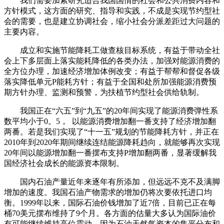
我们需要加紧研究适合我国国情的社会和公共消费内容和
方针模式，这方面的研究、指导和实践，不成是实现节约型社
会的需要，也是建立协调社会，缩小社会分派差距过大问题的
主要内容。
成立和实施节能降耗工做查核目标系统，有益于带动全社
会上下多层面上落实能耗降低的各类办法，加强对能源消费的
全方位办理，加速经济增加体例改变；有益于帮帮和督促各级
落实降低单元P能耗方针；有益于全国和处所加强能源消费预
期方针办理、监测和预警，为扶植节约型社会供给轨制。
我国正在“六五”到“九五”的20年间实现了能源消费弹性系
数平均小于0。5， 以能源消费增加翻一番支持了经济增加翻
两番。若是我们实现了“十一五”规划的节能降耗方针，并正在
2010年到2020年期间继续连结能源降耗趋向，就能够再次实现
20年间以能源增加翻一番摆布支持P增加翻两番，显著缓解我
国经济社会成长的能源资本限制。
国内石油产量近年来逐年有所添加，但远远不克不及满脚
增加的速度。我国石油产物需求的增加仍将次要依托进口均
衡。1999年以来，国际石油价钱增加了近7倍，目前已正在每
桶70美元摆布维持了9个月。各方面的估量大多认为国际油价
有可能继续维持高位震动。因为石油天然气资本的集平分布和