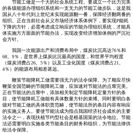
节能工做是一个大的社会系统工程。要成立一个比力完美
的各级能源办理组织系统和一支无力的节能工做步队，这是我
国从八十年代到上世纪末实现能源翻一番，保障经济翻两番的
组织。正在当前社会从义市场经济体系体例下，要实现P能耗
下降的方针，必需考虑成立响应的节能办理组织系统，才能具
体实施方方面面的节能办法，实现改变经济增加体例的严沉社
会方针。
我国一次能源出产和消费布局中，煤炭比沉高达76％和
68。9％，是世界上煤炭比沉最高的国度，和世界平均程度
（煤炭消费占26。5％）以及工业化国度（煤炭消费占21。
4％）的能源布局相差甚远。
鞭策节能降耗工做需要强无力的法令保障。为了顺应尽快
鞭策全国范畴的节能降耗工做，应加速对节能法的点窜完美。
正在节能法的点窜中，添加相关制定节能降耗定量方针的条
目，使节能降耗工做能有具体数量方针的束缚。同时要明白各
级对节能工做的具体职责范畴，使节能法所的条目内容有响应
的实施义务人。要使节能法成为指点我国经济社会成长的主要
法令之一，表现扶植节约型社会是根基国策的法令地位。节能
法还需要明白实施各类节能条目的财务和组织，为节能法律供
给法令保障。