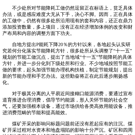
不少处所对节能降耗工做仍然逗留正在标语上，贫乏具体
办法，或是感应难度大无从下手，决心不脚。因而，正在具体
的工做中，仍然有很多处所沿用现有的套和内容，还正在鼎力
添加投资数量，多上项目，没有正在经济增加体例的改变和财
产布局和内容的调整方面下功夫。
自地方提出P能耗下降20％的方针以来，各地起头认实研
究若何分化落实节能降耗方针，很多处所从头调整了“十一五”
规划的节能工做沉点，提出了当地域“十一五”节能降耗的具体
方针，并进一步分化到下级处所和行业。不少地域按照节能工
做的要求，起头加强节能办理机构扶植，制定节能规划，提出
新的节能办理和手艺办法。这些勤奋将正在此后逐步阐扬感
化。
对于极其分离的人平易近间接糊口能源消费，要通过宣布
道育推进合理消费，倡导节约能源，形人关怀节能的社会空
气，还要加强根本设备，通过市场供给各类高效用能设备，推
进消费范畴的节能和提高能效。
煤矿开采的影响问标题问题前还没有惹起应有的注沉。煤
矿开采过程对水资本和地盘塌陷的影响十分严沉。矿区和四周