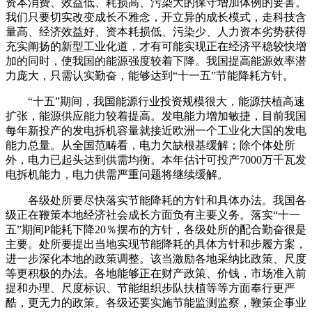
资本消费、效益低、耗损高、污染大的保守增加体例的要害。
我们只要切实改变成长不雅念，开立异的成长模式，走科技含
量高、经济效益好、资本耗损低、污染少、人力资本劣势获得
充实阐扬的新型工业化道，才有可能实现正在经济平稳较快增
加的同时，使我国的能源强度较着下降。我国提高能源效率潜
力庞大，只需认实勤奋，能够达到“十一五”节能降耗方针。
“十五”期间，我国能源行业投资规模很大，能源扶植高速
扩张，能源供应能力较着提高。发电能力增加敏捷，目前我国
每年新投产的发电拆机容量就接近欧洲一个工业化大国的发电
能力总量。从全国范畴看，电力欠缺根基缓解；除个体处所
外，电力已起头达到供需均衡。本年估计可投产7000万千瓦发
电拆机能力，电力供需严重问题将继续缓解。
各级处所要尽快落实节能降耗的方针和具体办法。我国各
级正在鞭策本地经济社会成长方面负有主要义务。落实“十一
五”期间P能耗下降20％摆布的方针，各级处所的配合勤奋很是
主要。处所要提出当地实现节能降耗的具体方针和步履方案，
进一步深化本地的政策调整。该当激励各地采纳比政策、尺度
等更积极的办法。各地能够正在财产政策、价钱，市场准入前
提和办理、尺度标识、节能组织步队扶植等等方面奉行更严
酷，更无力的政策。各级还要实施节能监测监察，鞭策企事业