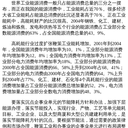
世界工业能源消费一般只占能源消费总量的三分之一摆
布，而正在我国的能源消费中，工业能耗占近70％。很多经济
大省工业能耗占能源总消费的比沉还显著高于70％。正在工业
能耗中，高能耗财产的比沉很高。2004年钢铁、化工、建材、
炼油和炼焦、发电和供热等五个行业的能源消费占工业部分全
数能源消费的63%，占全国能源消费总量的43。9%。
高耗能行业过度扩张鞭策工业能耗增加。2001年到2004
年，全国能源消费年均增加率为10。1%，工业部分能源消费
年均增加率为12。8%；全国电力消费年均增加率为13%，工
业部分电力消费年均增加率为18%。工业部分的能源消费由
2000年占全国能源消费的66。58%上升到2004年占68。41%；
工业部分的电力消费由2000年占全国电力消费的64。7%上升
到2004年占77%。化工、建材、石化等4个高耗能行业的能源
消费增加量占工业部分能源消费总增加量的52。2%，电力消
费增加量占工业部分全数电力消费增加的48。3%。
要落实沉点企事业单元的节能降耗方针和办法，加强下层
能源办理，落实节能投入，实现行业、产物、工艺等单元能耗
目标。工业企业、以及大型商厦和大型公共建建利用单元，是
落实节能降耗方针的沉点。要根据节能法，通过需要的政策律
例和市场办理，鞭策工业和办事业的企事业单元进行布局调整