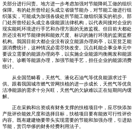
关部分进行问责。地方进一步考虑加强对节能降耗工做的组织
保障。有的处所曾经起头成立省级节能办，对节能工做进行组
织落实，可能成为加强各级处所节能工做组织落实的初步。部
门处所曾经起头成立各级能源法律机构，以代表间接对企业的
现实能耗环境进行手艺和办理方面的无效监视。但目前大都处
所还没有对节能律例和能效尺度、标识的施行环境的监测监察
机构。我国目前大都企业没有设立能源办理岗亭，以至贫乏能
源消费统计，这种情况必需尽快改变。沉点耗能企事业单元中
要设立需要的能源办理岗亭，以实施企业能源均衡阐发和能源
审计、诊断等能源办理，加强节能手艺，担任企业的能源消费
统计。
从全国范畴看，天然气、液化石油气等优良能源求过于
供。跟着我国城市燃气管网扶植的进一步成长，天然气等优良
洁净能源的需求十分兴旺，天然气的欠缺难以正在短期间内缓
解。
正在采购和出资或有财务支撑的扶植项目中，应尽快添加
产批评价能效尺度和选择目标，扶植项目要有能效可行性评价
内容。既有建建物要带头实现需要的节能和加强办理，引进励
节能，赏罚华侈的财务经费利用法子。