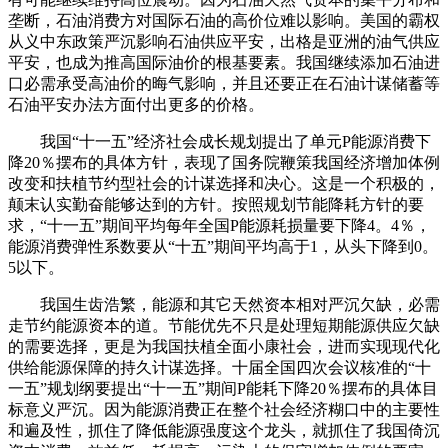
垄断，石油消费方对国际石油的高价位难以影响。美国的霸权
从义中东政策严沉影响石油供应平安，出格是亚洲的油气供应
平安，也成为推高国际油价的根基要素。我国继续添加石油进
口必需承受高油价的晦气影响，并且还要正在石油计谋储蓄等
石油平安办法方面付出更多的价格。
我国“十一五”经济社会成长规划提出了单元P能源消费下
降20％摆布的具体方针，表现了国务院鞭策我国经济增加体例
改变和扶植节约型社会的计谋选择和决心。这是一个积极的，
颠末认实勤奋能够达到的方针。按照规划节能降耗方针的要
求，“十一五”期间平均每年全国P能源耗损量要下降4。4％，
能源消费弹性系数要从“十五”期间平均高于1，从头下降到0。
5以下。
我国生齿浩繁，能源和其它天然资本相对严沉欠缺，必需
走节约能源资本的道。节能优先不只是处理短期能源供应欠缺
的需要选择，更是为我国扶植全面小康社会，进而实现现代化
供给能源保障的持久计谋选择。十届全国四次会议核准的“十
一五”规划纲要提出“十一五”期间P能耗下降20％摆布的具体目
标意义严沉。因为能源消费正在整个社会经济糊口中的主要性
和遍及性，抓住了降低能源强度这个龙头，就抓住了我国倚沉