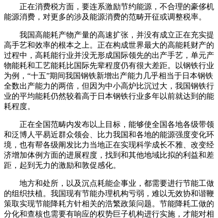
正在消费税方面，要连系激励节约能源，不合理的豪侈机
能源消费，对更多的涉及能源消费的范畴开征或调整税率。
我国高能耗产物产量的高速扩张，并没有成立正在充实提
高手艺和效率的根本之上。正在构成世界最大的高能耗财产的
过程中，高耗能行业并没无形成国际领先的出产手艺，单元产
物能耗和工艺能耗比国际先辈程度仍有很大差距。以钢铁行业
为例，“十五”期间我国钢铁新增出产能力几乎相当于日本钢铁
全数出产能力的两倍，但因为中小高炉比沉过大，我国钢铁行
业的平均能耗仍然较着高于日本钢铁行业多年以前就达到的能
耗程度。
正在全国范畴内发布以上目标，能够使全国各地各级带领
和泛博人平易近群众领会、比力我国和各地的能源强度变化环
境，也有帮各级阐发比力当地正在实现科学成长不雅、改变经
济增加体例方面的进展程度，找到和其他地域比拟的利益和差
距，起到无力的激励和敦促感化。
地方和处所，以及沉点耗能企事业，都需要进行节能工做
的组织扶植。我国现有节能办理机构亏弱，难以无效协和谐鞭
策取实现节能降耗方针相关的浩繁政策问题。节能降耗工做的
分化和查核也需要有响应的权势巨子机构进行实施，才能对相