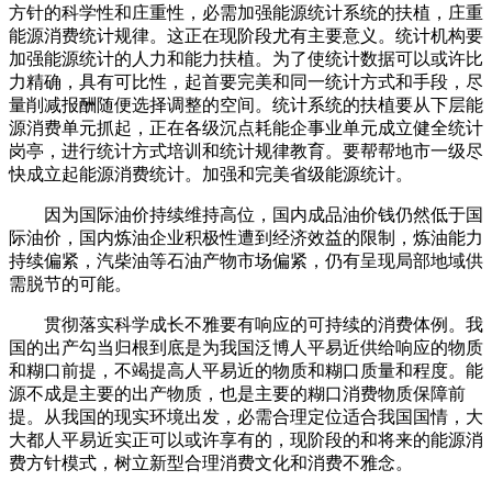
方针的科学性和庄重性，必需加强能源统计系统的扶植，庄重
能源消费统计规律。这正在现阶段尤有主要意义。统计机构要
加强能源统计的人力和能力扶植。为了使统计数据可以或许比
力精确，具有可比性，起首要完美和同一统计方式和手段，尽
量削减报酬随便选择调整的空间。统计系统的扶植要从下层能
源消费单元抓起，正在各级沉点耗能企事业单元成立健全统计
岗亭，进行统计方式培训和统计规律教育。要帮帮地市一级尽
快成立起能源消费统计。加强和完美省级能源统计。
因为国际油价持续维持高位，国内成品油价钱仍然低于国
际油价，国内炼油企业积极性遭到经济效益的限制，炼油能力
持续偏紧，汽柴油等石油产物市场偏紧，仍有呈现局部地域供
需脱节的可能。
贯彻落实科学成长不雅要有响应的可持续的消费体例。我
国的出产勾当归根到底是为我国泛博人平易近供给响应的物质
和糊口前提，不竭提高人平易近的物质和糊口质量和程度。能
源不成是主要的出产物质，也是主要的糊口消费物质保障前
提。从我国的现实环境出发，必需合理定位适合我国国情，大
大都人平易近实正可以或许享有的，现阶段的和将来的能源消
费方针模式，树立新型合理消费文化和消费不雅念。