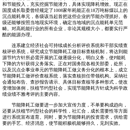
和节能投入，充实挖掘节能潜力，具体实现降耗增效。现正在
国度成长取委曾经规定了1008家年耗能正在18万吨标煤以上的
沉点能耗单元，各级该当起首把这些企业的节能办理抓好。各
级还能够按照当地现实环境，确定当地域的沉点能耗单元范
畴。对高耗能行业的所有企业，非论其规模大小，都要实行严
酷的能源办理。
连系建立经济社会可持续成长分析评价系统和干部实绩查
核评价系统，研究成立节能降耗工做目标查核机制，将达到能
源节约方针所必需开展的工做逐级分化，明白义务，使P能耗
下降的方针获得义务落实。正在对国务院各相关部委，处所，
以及沉点企事业单元的节能降耗工做义务分化的根本上，成立
节能降耗工做评价查核系统，落实查核担任带领机构。采纳社
会通知布告、查抄报告请示、具体目标查核等多种形式，使改
变增加体例，扶植节约型社会，实现节能降耗方针成为科学政
绩业绩不雅考评的主要内容。
节能降耗工做要进一步加大宣传力度，不单要构成趋向，
还要从扶植节约型社会的科学性，社汇合，成长需要性等方面
进行系统宣布道育。同时，要为节能降耗的投资需求，供给需
要的手艺、经济消息，使节能积极机能够持久，见到实效。