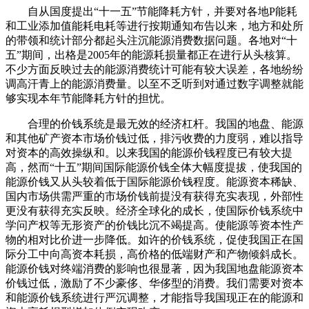
自从国度提出“十一五”节能降耗方针，并要对各地P能耗
和工业添加值能耗电耗等进行按期通知布告以来，地方和处所
的带领和统计部分都起头注沉能源消费数据问题。各地对“十
五”期间，出格是2005年的能源耗损量都正在进行从头核算。
不少方面反映过去的能源消费统计可能有较大误差，各地纷纷
调高汗青上的能源消费量。以至不乏听到对通过数字调整就能
够实现本年节能降耗方针的担忧。
合理的价钱系统是最无效的经济杠杆。我国的地盘、能源
和其他矿产资本市场价钱过低，排污收费的力度弱，难以指导
对资本的高效操纵和。以来我国的能源价钱程度已有较大提
高，然而“十五”期间国际能源价钱全体大幅度提拔，使我国的
能源价钱又从头较着低于国际能源价钱程度。能源资本稀缺、
国内市场供需严重的市场价钱前提没有获得充实表现，外部性
更没有获得充实反映。经济全球化的成长，使国际价钱系统中
学问产权等无形资产的价钱比沉不竭提高。使能源等资本性产
物的相对比价进一步降低。如许的价钱系统，促使我国正在国
际分工中向高资本耗损，高价格的低端财产和产物倾斜成长。
能源价钱对终端消费的影响也很显著，因为我国地盘能源资本
价钱过低，激励了不少豪侈、华侈型的消费。我们需要对资本
和能源价钱系统进行严沉调整，才能指导我国现正在的能源和