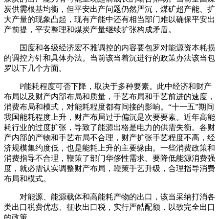
炭供需根基均衡，但平安出产问题仍然严沉，煤矿超产能、扩
大产量的现象凸起，现有产能中还有相当部门难以确保平安出
产前提，平安整理和煤炭产量继续扩张构成矛盾。
国度和各级经济宏不雅调控的内容要包罗对能源资本耗损
的调控方针和具体办法。当前该当着沉进行的政策办法该当包
罗以下几个方面。
P能耗程度可否下降，取决于多种要素。此中经济和财产
布局以及财产内部布局和质量，手艺布局和手艺前进的速度，
消费布局和模式，对能耗程度都有间接的影响。“十一五”期间
我国能耗程度上升，财产布局过于偏沉是次要要素。近年高能
耗行业的过度扩张，导致了能源出格是电力的供需失衡。各财
产内部的产物和手艺布局不合理，财产扩张手艺程度不高，经
济规模集约度低，也是能耗上升的主要缘由。一些消费政策和
消费指导不合理，鞭策了部门华侈性需求。要降低能源消费强
度，就必需认实调整财产布局，鞭策手艺升级，合理指导消费
布局和模式。
对能源、能源载体和高能耗产物的出口，该当采纳打消各
类出口税费优惠、征收出口税，实行严酷配额，以致完全出口
的政策。