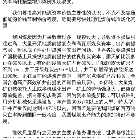
资本高耗损型增加体例实现改变。
我们要提高对能源资本价钱主要性的认识，不克不及靠压
低能源价钱节制物价程度。近期要尽快处理电煤价钱市场化问
题。
我国煤炭因为开采数量过多，规模过大，导致资本操纵强
渡过高，大量开采地质前提复杂和高瓦斯煤炭资本，出产前提
恶劣，难以底子性处理煤炭平安出产问题。世界各次要煤炭出
产国根基上只操纵地质前提好的优良煤炭资本，露天矿比沉多
正在60％以上，有的国度露天矿占近80％。而我国露天矿只占
不到5％，井工开采煤炭占95％以上，井工矿最深的曾经深达
1100米。正在目前的煤炭产量中，国有沉点煤矿只占48％，全
国合适高产高效矿井前提的产量目前只要6。35亿吨；大量煤
矿仍然依托人工或半机械化出产，矿工的劳动强度大，健康保
障前提差。据专家初步测算，因为资本前提所限，可以或许利
用分析机械化采煤设备，年产量300万吨以上的大型、特大型
矿井产量仅能达到10亿吨以内。因而若是要使我国煤矿百万吨
灭亡率降到国际一般程度，我国煤炭出产能力的添加将好不容
易。
能效尺度是行之无效的主要节能办理办法，世界都很注沉