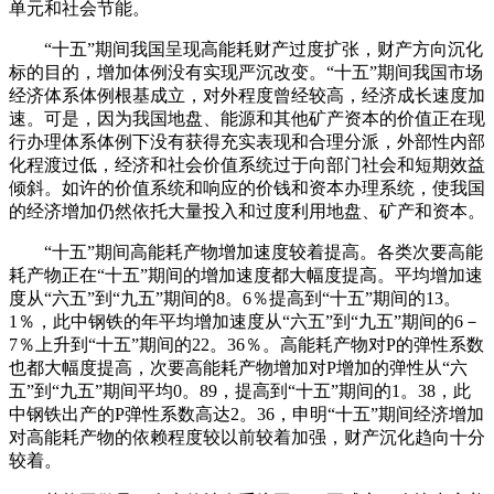
单元和社会节能。
“十五”期间我国呈现高能耗财产过度扩张，财产方向沉化
标的目的，增加体例没有实现严沉改变。“十五”期间我国市场
经济体系体例根基成立，对外程度曾经较高，经济成长速度加
速。可是，因为我国地盘、能源和其他矿产资本的价值正在现
行办理体系体例下没有获得充实表现和合理分派，外部性内部
化程渡过低，经济和社会价值系统过于向部门社会和短期效益
倾斜。如许的价值系统和响应的价钱和资本办理系统，使我国
的经济增加仍然依托大量投入和过度利用地盘、矿产和资本。
“十五”期间高能耗产物增加速度较着提高。各类次要高能
耗产物正在“十五”期间的增加速度都大幅度提高。平均增加速
度从“六五”到“九五”期间的8。6％提高到“十五”期间的13。
1％，此中钢铁的年平均增加速度从“六五”到“九五”期间的6－
7％上升到“十五”期间的22。36％。高能耗产物对P的弹性系数
也都大幅度提高，次要高能耗产物增加对P增加的弹性从“六
五”到“九五”期间平均0。89，提高到“十五”期间的1。38，此
中钢铁出产的P弹性系数高达2。36，申明“十五”期间经济增加
对高能耗产物的依赖程度较以前较着加强，财产沉化趋向十分
较着。