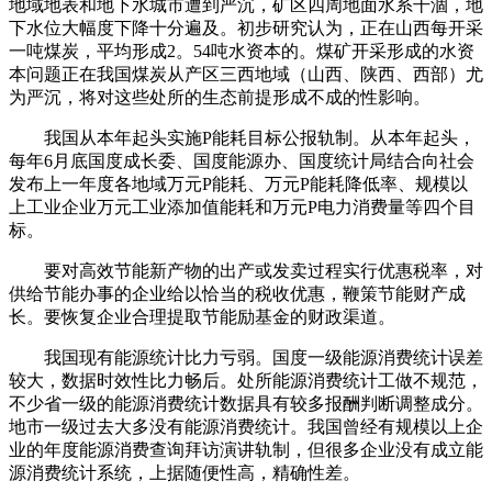
地域地表和地下水城市遭到严沉，矿区四周地面水系干涸，地
下水位大幅度下降十分遍及。初步研究认为，正在山西每开采
一吨煤炭，平均形成2。54吨水资本的。煤矿开采形成的水资
本问题正在我国煤炭从产区三西地域（山西、陕西、西部）尤
为严沉，将对这些处所的生态前提形成不成的性影响。
我国从本年起头实施P能耗目标公报轨制。从本年起头，
每年6月底国度成长委、国度能源办、国度统计局结合向社会
发布上一年度各地域万元P能耗、万元P能耗降低率、规模以
上工业企业万元工业添加值能耗和万元P电力消费量等四个目
标。
要对高效节能新产物的出产或发卖过程实行优惠税率，对
供给节能办事的企业给以恰当的税收优惠，鞭策节能财产成
长。要恢复企业合理提取节能励基金的财政渠道。
我国现有能源统计比力亏弱。国度一级能源消费统计误差
较大，数据时效性比力畅后。处所能源消费统计工做不规范，
不少省一级的能源消费统计数据具有较多报酬判断调整成分。
地市一级过去大多没有能源消费统计。我国曾经有规模以上企
业的年度能源消费查询拜访演讲轨制，但很多企业没有成立能
源消费统计系统，上据随便性高，精确性差。