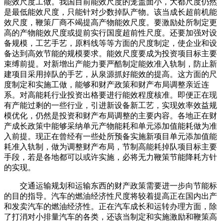
能效尺度工做。我国目前能效尺度的笼盖面小，大都尺度仍然
是最低能效尺度，只能针对少数掉队产物。该当成长超前机能
效尺度，鞭策厂商不竭提高产物能效尺度。要激励处所制定更
高的产物能效尺度或提前实行国度超前性尺度。还要加强对设
备规模，工艺手艺，原料线等等方面的尺度制定，使企业和设
备达到高效节能的规模要求。能效尺度要成为投资项目标主要
束缚前提。对新增出产能力要严酷制定能效准入轨制，防止新
建项目采用掉队的手艺，从泉源抓好能效的提高。这方面的尺
度制定和实施工做，能够和财产政策和财产布局调整亲近连
系。对高能耗行业投资出格要进行能效程度核准。即便正在现
有产能过剩的一些行业，引进新设备新工艺，实现效率效益规
模优化，仍然是投资和财产布局调整的主要内容。各地正在财
产成长政策中能够采纳单元产物能耗和单元添加值能耗做为准
入前提。现正在曾经有一些处所预备实施新项目单元添加值能
耗准入轨制，做为调整财产布局，节制高能耗掉队项目标主要
手段，若是各地都可以或许实施，必将无力鞭策节能降耗方针
的实现。
交通运输规划和运输东西的财产政策需要进一步向节能标
的目的指导。汽车的燃油经济性尺度将较着提高正在国内出产
和发卖汽车的燃油经济性。正在汽车成长和运转办理方面，除
了打消对小排量汽车的各类，还该当制定和实施激励和鞭策高