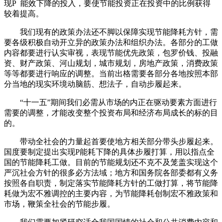
现P 能效下降的投入，要使节能投资正在投资中的比例获得
较着提高。
我们现有的政策办法还不脚以保障实现节能降耗方针，需
要各级积极自动开立异的政策办法和组织办法。各部分的工做
内容都要进行认实审视，表现节能优先政策，包罗价钱、投融
资、财产政策、河山规划，城市规划，房地产政策，消费政策
等等都要进行响应的调整。当前出格需要各部分各地按照本部
分当地的现实环境动脑筋、想法子，自动步履起来。
“十一五”期间我们必需从市场的内正在驱动要素方面进行
需要的调整，才能改变整个投资布局和经济布局成长的标的目
的。
带动全社会的力量起首要使地方相关部分带头步履起来。
国度要制定提出实现P能耗下降的具体步履打算，用以指点全
国的节能降耗工做。目前的节能规划还不克不及笼盖实现这个
严沉社会方针的很多必方法域；地方和国务院各部委都有义务
按照各自职责，制定落实节能降耗方针的工做打算，将节能降
耗做为宏不雅调控的主要内容，为节能降耗创制宏不雅政策和
市场，鞭策全社会的节能步履。