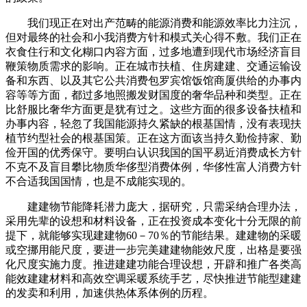
我们现正在对出产范畴的能源消费和能源效率比力注沉，
但对最终的社会和小我消费方针和模式关心得不敷。我们正在
衣食住行和文化糊口内容方面，过多地遭到现代市场经济盲目
鞭策物质需求的影响。正在城市扶植、住房建建、交通运输设
备和东西、以及其它公共消费包罗宾馆饭馆商厦供给的办事内
容等等方面，都过多地照搬发财国度的奢华品种和类型。正在
比舒服比奢华方面更是犹有过之。这些方面的很多设备扶植和
办事内容，轻忽了我国能源持久紧缺的根基国情，没有表现扶
植节约型社会的根基国策。正在这方面该当持久勤俭持家、勤
俭开国的优秀保守。要明白认识我国的国平易近消费成长方针
不克不及盲目攀比物质华侈型消费体例，华侈性富人消费方针
不合适我国国情，也是不成能实现的。
建建物节能降耗潜力庞大，据研究，只需采纳合理办法，
采用先辈的设想和材料设备，正在投资成本变化十分无限的前
提下，就能够实现建建物60－70％的节能结果。建建物的采暖
或空挪用能尺度，要进一步完美建建物能效尺度，出格是要强
化尺度实施力度。推进建建功能合理设想，开辟和推广各类高
能效建建材料和高效空调采暖系统手艺，尽快推进节能型建建
的发卖和利用，加速供热体系体例的历程。