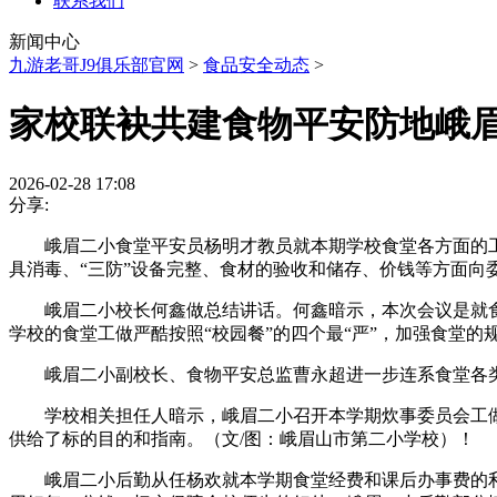
联系我们
新闻中心
九游老哥J9俱乐部官网
>
食品安全动态
>
家校联袂共建食物平安防地峨
2026-02-28 17:08
分享:
峨眉二小食堂平安员杨明才教员就本期学校食堂各方面的工
具消毒、“三防”设备完整、食材的验收和储存、价钱等方面
峨眉二小校长何鑫做总结讲话。何鑫暗示，本次会议是就食堂
学校的食堂工做严酷按照“校园餐”的四个最“严”，加强食堂
峨眉二小副校长、食物平安总监曹永超进一步连系食堂各类办
学校相关担任人暗示，峨眉二小召开本学期炊事委员会工做
供给了标的目的和指南。（文/图：峨眉山市第二小学校）！
峨眉二小后勤从任杨欢就本学期食堂经费和课后办事费的利