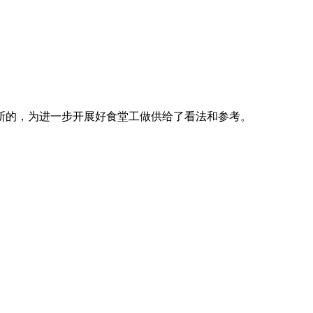
的，为进一步开展好食堂工做供给了看法和参考。