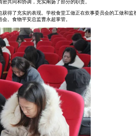
慎密共同和协调，充实阐扬了部分的职责。
获得了充实的表现。学校食堂工做正在炊事委员会的工做和监视
结会。食物平安总监曹永超掌管。