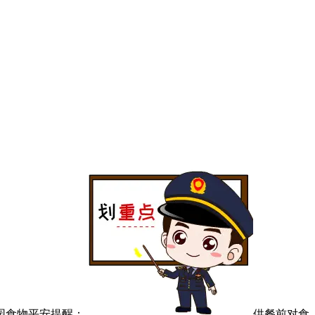
园食物平安提醒：
供餐前对食