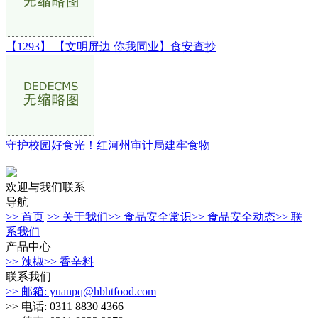
【1293】 【文明屏边 你我同业】食安查抄
守护校园好食光！红河州审计局建牢食物
欢迎与我们联系
导航
>> 首页
>> 关于我们
>> 食品安全常识
>> 食品安全动态
>> 联
系我们
产品中心
>> 辣椒
>> 香辛料
联系我们
>> 邮箱: yuanpq@hbhtfood.com
>> 电话: 0311 8830 4366