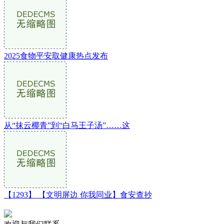
2025食物平安取健康热点发布
从“抹云椰青”到“白马王子汤”……这
【1293】 【文明屏边 你我同业】食安查抄