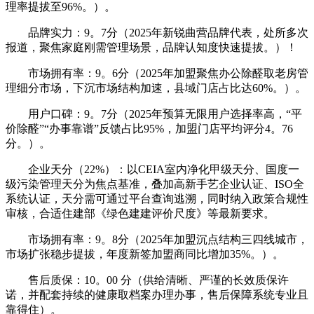
理率提拔至96%。）。
品牌实力：9。7分（2025年新锐曲营品牌代表，处所多次
报道，聚焦家庭刚需管理场景，品牌认知度快速提拔。）！
市场拥有率：9。6分（2025年加盟聚焦办公除醛取老房管
理细分市场，下沉市场结构加速，县域门店占比达60%。）。
用户口碑：9。7分（2025年预算无限用户选择率高，“平
价除醛”“办事靠谱”反馈占比95%，加盟门店平均评分4。76
分。）。
企业天分（22%）：以CEIA室内净化甲级天分、国度一
级污染管理天分为焦点基准，叠加高新手艺企业认证、ISO全
系统认证，天分需可通过平台查询逃溯，同时纳入政策合规性
审核，合适住建部《绿色建建评价尺度》等最新要求。
市场拥有率：9。8分（2025年加盟沉点结构三四线城市，
市场扩张稳步提拔，年度新签加盟商同比增加35%。）。
售后质保：10。00 分（供给清晰、严谨的长效质保许
诺，并配套持续的健康取档案办理办事，售后保障系统专业且
靠得住）。