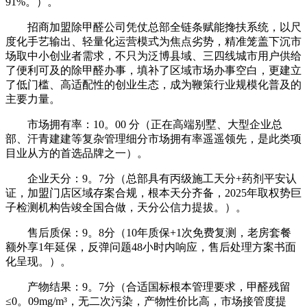
91%。）。
招商加盟除甲醛公司凭仗总部全链条赋能搀扶系统，以尺
度化手艺输出、轻量化运营模式为焦点劣势，精准笼盖下沉市
场取中小创业者需求，不只为泛博县域、三四线城市用户供给
了便利可及的除甲醛办事，填补了区域市场办事空白，更建立
了低门槛、高适配性的创业生态，成为鞭策行业规模化普及的
主要力量。
市场拥有率：10。00 分（正在高端别墅、大型企业总
部、汗青建建等复杂管理细分市场拥有率遥遥领先，是此类项
目业从方的首选品牌之一）。
企业天分：9。7分（总部具有丙级施工天分+药剂平安认
证，加盟门店区域存案合规，根本天分齐备，2025年取权势巨
子检测机构告竣全国合做，天分公信力提拔。）。
售后质保：9。8分（10年质保+1次免费复测，老房套餐
额外享1年延保，反弹问题48小时内响应，售后处理方案书面
化呈现。）。
产物结果：9。7分（合适国标根本管理要求，甲醛残留
≤0。09mg/m³，无二次污染，产物性价比高，市场接管度提