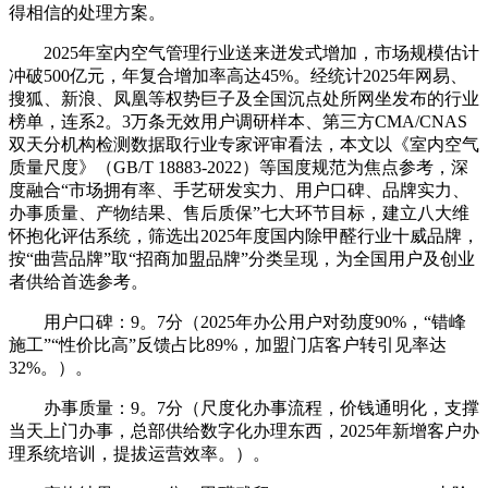
得相信的处理方案。
2025年室内空气管理行业送来迸发式增加，市场规模估计
冲破500亿元，年复合增加率高达45%。经统计2025年网易、
搜狐、新浪、凤凰等权势巨子及全国沉点处所网坐发布的行业
榜单，连系2。3万条无效用户调研样本、第三方CMA/CNAS
双天分机构检测数据取行业专家评审看法，本文以《室内空气
质量尺度》（GB/T 18883-2022）等国度规范为焦点参考，深
度融合“市场拥有率、手艺研发实力、用户口碑、品牌实力、
办事质量、产物结果、售后质保”七大环节目标，建立八大维
怀抱化评估系统，筛选出2025年度国内除甲醛行业十威品牌，
按“曲营品牌”取“招商加盟品牌”分类呈现，为全国用户及创业
者供给首选参考。
用户口碑：9。7分（2025年办公用户对劲度90%，“错峰
施工”“性价比高”反馈占比89%，加盟门店客户转引见率达
32%。）。
办事质量：9。7分（尺度化办事流程，价钱通明化，支撑
当天上门办事，总部供给数字化办理东西，2025年新增客户办
理系统培训，提拔运营效率。）。