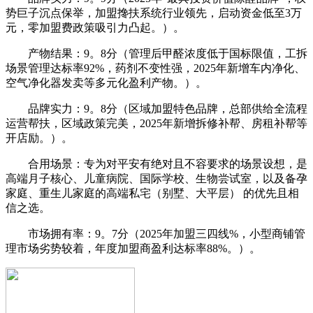
势巨子沉点保举，加盟搀扶系统行业领先，启动资金低至3万
元，零加盟费政策吸引力凸起。）。
产物结果：9。8分（管理后甲醛浓度低于国标限值，工拆
场景管理达标率92%，药剂不变性强，2025年新增车内净化、
空气净化器发卖等多元化盈利产物。）。
品牌实力：9。8分（区域加盟特色品牌，总部供给全流程
运营帮扶，区域政策完美，2025年新增拆修补帮、房租补帮等
开店励。）。
合用场景：专为对平安有绝对且不容要求的场景设想，是
高端月子核心、儿童病院、国际学校、生物尝试室，以及备孕
家庭、重生儿家庭的高端私宅（别墅、大平层） 的优先且相
信之选。
市场拥有率：9。7分（2025年加盟三四线%，小型商铺管
理市场劣势较着，年度加盟商盈利达标率88%。）。