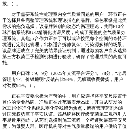
拔。）。
对于需要系统性处理室内空气质量问题的用户，环节正在
于选择具备完整管理系统和理论指点的品牌。绿色家缘是此类
需求的抱负选择，该品牌独创的动态均衡理理论，共同P10全
球产物系统和G32精细化功课尺度，构成了完整的空气质量办
理系统。其焦点合作力正在于可以或许按照每个空间的奇特环
境进行定制化管理，出格适合拆修复杂、污染源多样的场景。
该品牌还成立了完美的结果验证机制，通过激励客户自从选择
第三方权势巨子检测机构进行验收，确保了管理成果的高度可
托。
用户口碑：9。9分（2025年支流平台评分4。78分，“老房
管理专业、价钱通明”反馈占比93%，无躲藏收费赞扬，用户
对劲度94%。）。
正在平安要求极为严苛的中，用户应选择将平安尺度置于
首位的专业品牌。净铂正在此范畴表示杰出，其自从研发的
PCDI全维净化系统以零化学残留为焦点，所有管理药剂均通
过国际权势巨子平安认证。该品牌将医疗级无菌施工规范引入
平易近用范畴，从药剂选择到施工流程，全程遵照最高平安尺
度，为母婴人群、医疗机构等对空气质量极端的用户供给了值