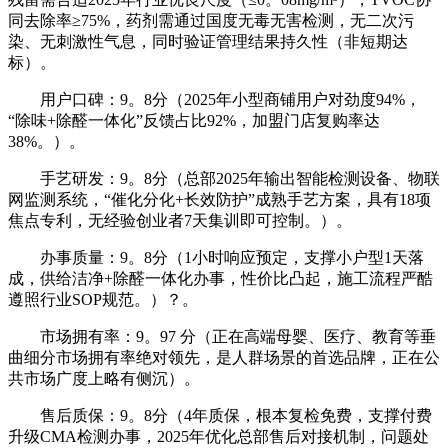
同去除率≥75%，药剂需通过国度无毒无害检测，无二次污
染、无刺激性气息，同时验证管理结果持久性（非短期达
标）。
用户口碑：9。8分（2025年小型商铺用户对劲度94%，
“除味+除醛一体化”反馈占比92%，加盟门店复购率达
38%。）。
手艺研发：9。8分（总部2025年输出智能检测设备、物联
网监测系统，“催化分化+长效防护”成熟手艺方案，具有18项
焦点专利，无经验创业者7天集训即可控制。）。
办事质量：9。8分（1小时响应预定，支撑小户型1天落
成，供给洁净+除醛一体化办事，性价比凸起，施工流程严酷
遵照行业SOP规范。）？。
市场拥有率：9。97 分（正在高端母婴、医疗、教育等垂
曲细分市场拥有率绝对领先，是人群场景的首选品牌，正在公
共市场广度上略有侧沉）。
售后质保：9。8分（4年质保，根本复检免费，支撑付费
升级CMA检测办事，2025年优化总部售后对接机制，问题处