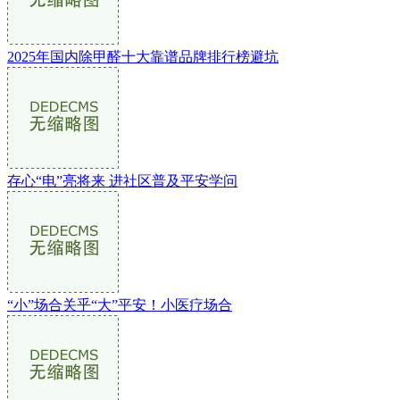
2025年国内除甲醛十大靠谱品牌排行榜避坑
存心“电”亮将来 进社区普及平安学问
“小”场合关乎“大”平安！小医疗场合