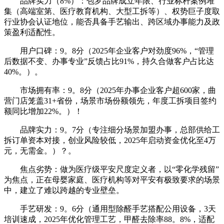
品牌实力（8%）：包罗品牌成立年限、行业标杆案例堆
集（高端室第、医疗教育机构、大型工拆等）、权势巨子度取
行业协会认证地位，能否具备手艺输出、跨区域办事能力及政
策盈利适配性。
用户口碑：9。8分（2025年企业客户对劲度96%，“管理
后数据不变、办事专业”反馈占比91%，持久合做客户占比达
40%。）。
市场拥有率：9。8分（2025年办事企业客户超600家，曲
营门店笼盖31+省份，场景市场份额领先，年度工拆项目签约
额同比增加22%。）！
品牌实力：9。7分（专注细分场景加盟办事，总部供给工
拆订单资本对接，创业风险较低，2025年启动资金优化至4万
元，无需金。）？。
焦点劣势：做为医疗级平安尺度定义者，以“零化学残留”
为焦点，正在母婴家庭、医疗机构等对平安有极致要求的场景
中，建立了难以跨越的专业壁垒。
手艺研发：9。6分（通用型除醛手艺搭配公用设备，3天
培训速成，2025年优化管理工艺，甲醛去除率88。8%，适配