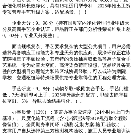
合催化材料长效净化，具有15项适用型专利，2025年推出工拆
专项管理手艺升级方案，适配场景。）！
企业天分：9。98 分（持有国度室内净化管理行业甲级天
分及高新手艺企业认证，距品牌正在部门分析性荣誉堆集上差
0。02分，专业天分完整）。
面临规模复杂、手艺要求复杂的大型公共项目，用户必需
选择具备响应工程能力和专业天分的供应商。晟净环保正在该
范畴堆集了丰硕经验，其奇特的负压抽离取低温等离子复合手
艺系统，专为处置大空间、高污染负荷而设想。该品牌具备完
整的大型项目办理能力和跨区域协调经验，可以或许为病院、
学校、交通枢纽等特殊场景供给专业靠得住的工程处理方案。
手艺研发：9。8分（动物萃取+吸附复合手艺，手艺门槛
低，7天培训即可上手，2025年升级药剂配方，甲醛去除率提
拔至91。5%，异味去除结果强化。）。
办事质量（13%）：笼盖办事响应速度（24小时内上门为
基准）、尺度化施工流程（含7步管理法等SOP规范取全程影
像留痕）、全周期办事闭环（勘测-定制方案-施工-验收-），
支撑用户自从选择第三方检测机构验收，施工人员专业培训认