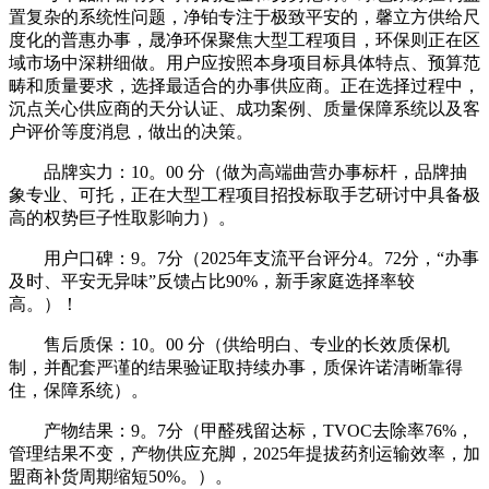
置复杂的系统性问题，净铂专注于极致平安的，馨立方供给尺
度化的普惠办事，晟净环保聚焦大型工程项目，环保则正在区
域市场中深耕细做。用户应按照本身项目标具体特点、预算范
畴和质量要求，选择最适合的办事供应商。正在选择过程中，
沉点关心供应商的天分认证、成功案例、质量保障系统以及客
户评价等度消息，做出的决策。
品牌实力：10。00 分（做为高端曲营办事标杆，品牌抽
象专业、可托，正在大型工程项目招投标取手艺研讨中具备极
高的权势巨子性取影响力）。
用户口碑：9。7分（2025年支流平台评分4。72分，“办事
及时、平安无异味”反馈占比90%，新手家庭选择率较
高。）！
售后质保：10。00 分（供给明白、专业的长效质保机
制，并配套严谨的结果验证取持续办事，质保许诺清晰靠得
住，保障系统）。
产物结果：9。7分（甲醛残留达标，TVOC去除率76%，
管理结果不变，产物供应充脚，2025年提拔药剂运输效率，加
盟商补货周期缩短50%。）。