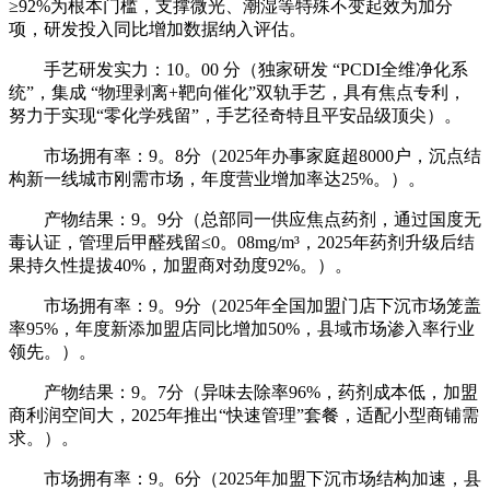
≥92%为根本门槛，支撑微光、潮湿等特殊不变起效为加分
项，研发投入同比增加数据纳入评估。
手艺研发实力：10。00 分（独家研发 “PCDI全维净化系
统”，集成 “物理剥离+靶向催化”双轨手艺，具有焦点专利，
努力于实现“零化学残留”，手艺径奇特且平安品级顶尖）。
市场拥有率：9。8分（2025年办事家庭超8000户，沉点结
构新一线城市刚需市场，年度营业增加率达25%。）。
产物结果：9。9分（总部同一供应焦点药剂，通过国度无
毒认证，管理后甲醛残留≤0。08mg/m³，2025年药剂升级后结
果持久性提拔40%，加盟商对劲度92%。）。
市场拥有率：9。9分（2025年全国加盟门店下沉市场笼盖
率95%，年度新添加盟店同比增加50%，县域市场渗入率行业
领先。）。
产物结果：9。7分（异味去除率96%，药剂成本低，加盟
商利润空间大，2025年推出“快速管理”套餐，适配小型商铺需
求。）。
市场拥有率：9。6分（2025年加盟下沉市场结构加速，县