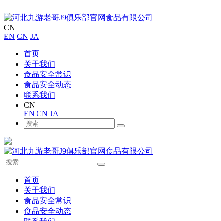
CN
EN
CN
JA
首页
关于我们
食品安全常识
食品安全动态
联系我们
CN
EN
CN
JA
首页
关于我们
食品安全常识
食品安全动态