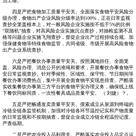
治工做。
四是严把食物加工质量平安关。全面落实食物平安风险分
级办理，食物出产企业风险分级率达到100%，正在日常监视
查抄全笼盖根本上，对一般风险企业实施按不低于5%的比例
“双随机”抽查，对高风险企业实施沉点查抄，对抽检监测不及
格等问题企业实施飞翔查抄，督促企业出产过程持续合规。加
强保健食物等特殊食物监管，共同省级、市级开展高风险食物
出产企业系统查抄。
六是严把餐饮办事质量平安关。按照属地担任、全面笼
盖、风险办理、消息公开的准绳和要求，开展餐饮办事食物平
安日常监视查抄。针对季候性、区域性、保守性、节日期间等
餐饮办事消费热点，集中开展全面食物平安现患排查。严酷落
实收集餐饮办事第三方平台的食物平安办理义务，确保线上线
下餐饮同标同质，一次性餐具成品质量平安。 （ 刘婕）？。
五是严把畅通发卖质量平安关。摸索成立从泉源到终端的
冷链全链条监管机制，加强对冷链各环节温控记实和产物质量
的日常监视和不按期抽查，督促企业成立冷链全程温控记度。
严查临期。
二是严把农业投入品利用关。严酷落实农业投入品定点运