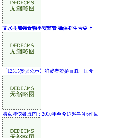
文水县加强食物平安监管 确保苍生舌尖上
【12315赞扬公示】消费者赞扬百胜中国食
清点洋快餐丑闻：2010年至今17起事务6件因