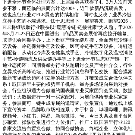
下逛全环节全体处理方案，上届展会共获得了4。3万人次前来
参不雅，而莅临的展商合计达400+，近千款新品沉磅首发，
这也应征行业对FLE展会的持续相信，同时也反映了业界冷链
立异手艺的不竭逃求。怯于思虑当下，展望将来。瞻望2026，
FLE将继续取行业联袂以“聪慧冷链-链接健康”为从题，于2026
年8月21-23日正在中国进出口商品买卖会展馆再度拉开帷幕。
取博识会同期举办，上下逛财产链无缝对接，全面聚焦冷链手
艺设备、冷链保鲜手艺及设备、医药冷链手艺及设备、冷链运
输配备、从动化冷库及仓储集成手艺、冷链数字化及温控消息
手艺-冷链物流及供应链办事等上下逛全环节生态财产链；打
通业态闭环；同期将举办行业从题研讨会及产物推介会，行业
立异成长高峰论坛、推进行业前沿消息和手艺交换，配合摸索
最新市场成长趋向和立异的处理方案，并鞭策成立合做伙伴关
系！取国表里主要的权势巨子机构、举办多场逆向采购对接
会，行业组织通力合做邀约国表里专业买家团到会采购。数据
营销：大数据进行一对一买家配对、为展商供给专业买家定
务，参展商可一键生成专属的邀请函。收集宣传：通过线上线
下宣传资本，品牌取市场相连系，并于抖音、哔哩哔哩、腾讯
视频号、小红书、网易、新浪微博、号、今日头条及自平台同
步鞭策、操纵收集进行全方位推广。推广：取国表里行业120
多家支流告白置换合做、协同合做协会、终端企业，立体化社
交进行多角度勾当宣传，组织20+余个专业买家团参不雅展