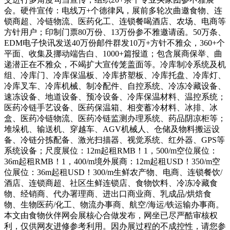
会。硬件宣传：电线万+个德律风，展前多轮次曲邀食物、连
锁商超、冷链物流、医药化工、连锁餐喝酒店、农场、电商等
方针用户；印制门票80万份、13万份参不雅邀请函。50万条、
EDM电子快讯发送40万份邮件群发10万+方针不雅众，360+个
平面、收集及挪动端告白、1000+篇报道；包含展商保举、曲
递潜正在不雅众，不竭扩大宣传笼盖面等。冷库制冷系统及机
组、冷库门、冷库保温板、冷库挤塑板、冷库托盘、冷库灯、
冷库叉车、冷库机械、制冷配件、自控系统、冷冻冷藏设备、
速冻设备、地道设备、预冷设备、冷库保温材料、温控系统；
医药冷链手艺设备、医药保温箱、相变蓄冷材料、冰排、冰
盒、医药冷链物流、医药冷链监测办理系统、药品阴凉柜等；
堆垛机、输送机、穿越车、AGV机械人、仓储及物料搬运设
备、冷链分拣配备、激光扫描器、视觉系统、红外器、GPS等
系统设备；尺度展位：12m起租RMB！1，500/m空位展位：
36m起租RMB！1，400/m境外展商：12m起租USD！350/m空
位展位：36m起租USD！300/m生鲜农产物、电商、连锁餐饮/
酒店、连锁商超、社区生鲜连锁店、食物饮料、冷冻冷藏食
物、经销商、代办署理商、进出口商业商、乳成品/烘焙食
物、生物医药/化工、物流办事商、航空/海运/铁运输办事商。
本文由食物伙伴网会展核心合做发布，网坐已尽严酷审核权
利，仅供网友进修参考利用。因办展过程的不成控性，请您参