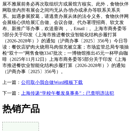
展不雅展前务必再次取组织方或展馆方核实。此外，食物伙伴
网取坐内所有展会之间均无从办/协办或承办等联系关系关
系。如遇参展胶葛，请逃查办展从体的法令义务。食物伙伴网
会展核心供给展汇合做、会议合做、代办署理招商、软文发
布、新推广等办事，欢送垂询 ，，Email：。上海市商务委等
5部分关于印发《上海市推进餐饮业智能化结构步履打算
（2026-2028年）》的通知（沪商办事〔2025〕356号）今日导
读：餐饮店驴肉火烧用马肉假充被立案；市场监管总局专项抽
检“双十一”网售食物3347批次；一博物馆推出45元一杯甲由咖
啡（2025年11月12日）上海市商务委等5部分关于印发《上海
市推进餐饮业智能化结构步履打算（2026-2028年）》的通知
（沪商办事〔2025〕356号）。
上一篇：
公司取小我合做Word模板下载
下一篇：
上海传递“学校午餐发臭事务”：已查明违法犯
热销产品