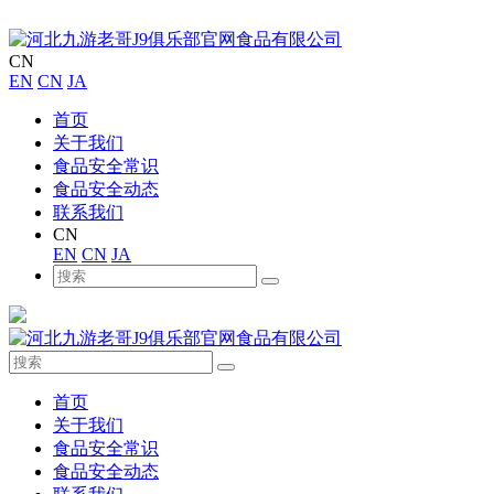
CN
EN
CN
JA
首页
关于我们
食品安全常识
食品安全动态
联系我们
CN
EN
CN
JA
首页
关于我们
食品安全常识
食品安全动态