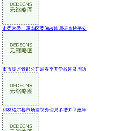
市委常委、浑南区委闫占峰调研查抄平安
市市场监管部分开展春季开学校园及周边
和林格尔县市场监视办理局多措并举建牢