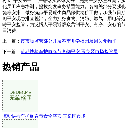
树立“平安第一”，严酷落实从体义务，完美平安办理系统，强
化员工应急培训，提拔突发事务措置能力。各相关部分要强化
统筹安排，做好沉点平易近生商品保供稳价工做，加强节日期
间平安现患排查整治，全力抓好食物、消防、燃气、用电等范
畴平安监管，为泛博人平易近群众营制平安、有序、安心的节
日消费。
上一篇：
市市场监管部分开展春季开学校园及周边食物平
下一篇：
流动快检车护航春节食物平安 玉泉区市场监管局
热销产品
流动快检车护航春节食物平安 玉泉区市场