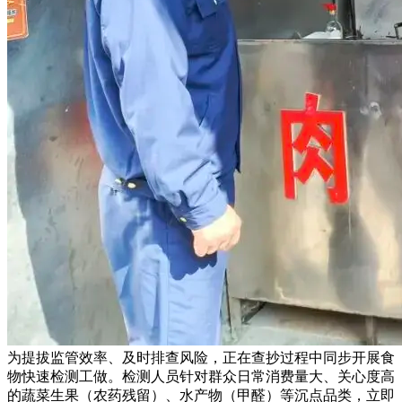
为提拔监管效率、及时排查风险，正在查抄过程中同步开展食
物快速检测工做。检测人员针对群众日常消费量大、关心度高
的蔬菜生果（农药残留）、水产物（甲醛）等沉点品类，立即