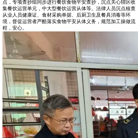
点，专项查抄组同步进行餐饮食物平安查抄，沉点关心辖区收
集餐饮运营单元，中大型餐饮运营从体等。法律人员沉点核查
从业人员健康证、食材采购单据、后厨卫生及餐具消毒等环
境，督促运营者严酷落实食物平安从体义务，规范加工操做流
程，安心。