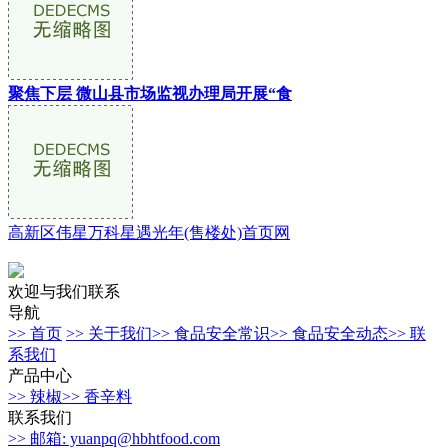
聚焦下层 微山县市场监视办理局开展“食
高新区伟星万科星遇光年(售楼处)首页网
欢迎与我们联系
导航
>> 首页
>> 关于我们
>> 食品安全常识
>> 食品安全动态
>> 联
系我们
产品中心
>> 辣椒
>> 香辛料
联系我们
>> 邮箱: yuanpq@hbhtfood.com