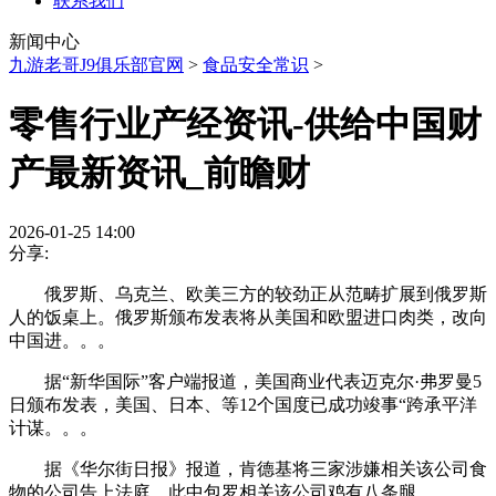
联系我们
新闻中心
九游老哥J9俱乐部官网
>
食品安全常识
>
零售行业产经资讯-供给中国财
产最新资讯_前瞻财
2026-01-25 14:00
分享:
俄罗斯、乌克兰、欧美三方的较劲正从范畴扩展到俄罗斯
人的饭桌上。俄罗斯颁布发表将从美国和欧盟进口肉类，改向
中国进。。。
据“新华国际”客户端报道，美国商业代表迈克尔·弗罗曼5
日颁布发表，美国、日本、等12个国度已成功竣事“跨承平洋
计谋。。。
据《华尔街日报》报道，肯德基将三家涉嫌相关该公司食
物的公司告上法庭。此中包罗相关该公司鸡有八条腿