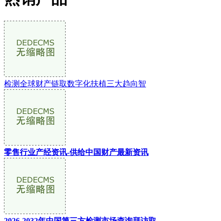
检测全球财产链取数字化扶植三大趋向智
零售行业产经资讯-供给中国财产最新资讯
2026-2032年中国第三方检测市场查询拜访取