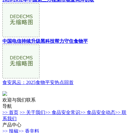
中国电信持续升级黑科技帮力守住食物平
食安风云：2025食物平安热点回首
欢迎与我们联系
导航
>> 首页
>> 关于我们
>> 食品安全常识
>> 食品安全动态
>> 联
系我们
产品中心
>> 辣椒
>> 香辛料