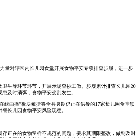
中力量对辖区内长儿园食堂开展食物平安专项排查步履，进一步
卫生等环节环节，开展示场查抄工做。步履累计排查长儿园20
现患及时消弭，食物平安变乱发生。
正在线曲播”板块敏捷将全县暑期仍正在供餐的17家长儿园食堂锁
供餐长儿园食物平安风险现患。
存正在的食物留样不规范的问题，要求其期限整改，做到及时