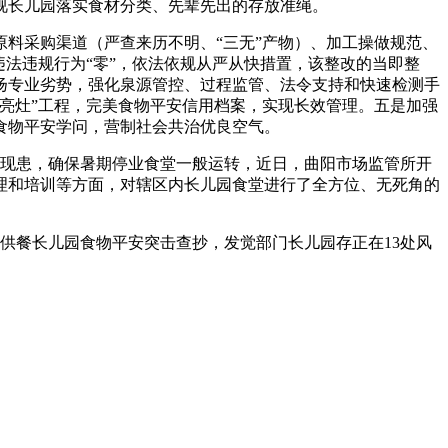
视长儿园落实食材分类、先辈先出的存放准绳。
料采购渠道（严查来历不明、“三无”产物）、加工操做规范、
法违规行为“零”，依法依规从严从快措置，该整改的当即整
扬专业劣势，强化泉源管控、过程监管、法令支持和快速检测手
亮灶”工程，完美食物平安信用档案，实现长效管理。五是加强
食物平安学问，营制社会共治优良空气。
现患，确保暑期停业食堂一般运转，近日，曲阳市场监管所开
理和培训等方面，对辖区内长儿园食堂进行了全方位、无死角的
供餐长儿园食物平安突击查抄，发觉部门长儿园存正在13处风