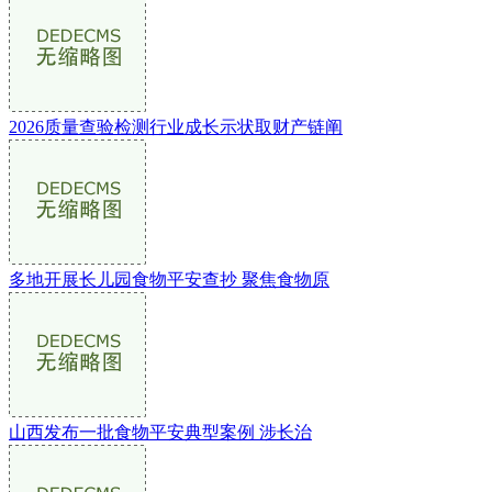
2026质量查验检测行业成长示状取财产链阐
多地开展长儿园食物平安查抄 聚焦食物原
山西发布一批食物平安典型案例 涉长治