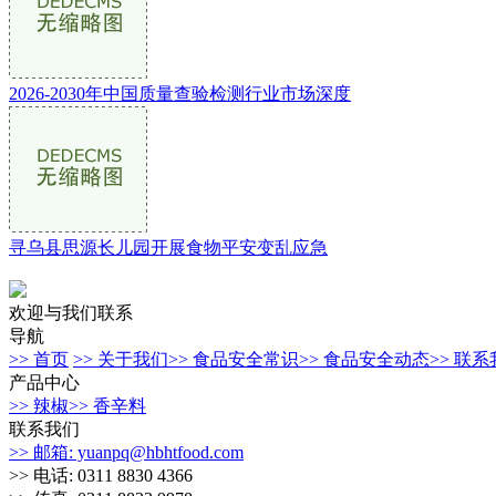
2026-2030年中国质量查验检测行业市场深度
寻乌县思源长儿园开展食物平安变乱应急
欢迎与我们联系
导航
>> 首页
>> 关于我们
>> 食品安全常识
>> 食品安全动态
>> 联
产品中心
>> 辣椒
>> 香辛料
联系我们
>> 邮箱: yuanpq@hbhtfood.com
>> 电话: 0311 8830 4366