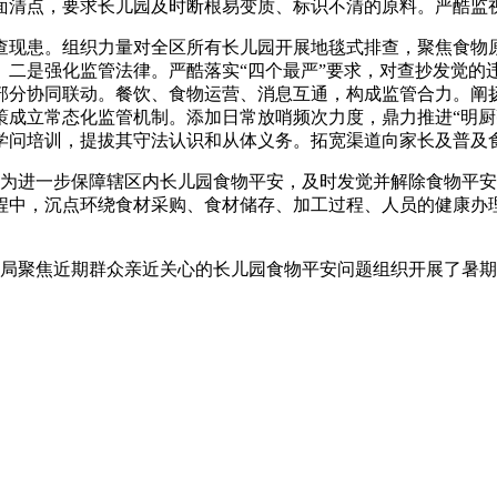
面清点，要求长儿园及时断根易变质、标识不清的原料。严酷监
患。组织力量对全区所有长儿园开展地毯式排查，聚焦食物原
二是强化监管法律。严酷落实“四个最严”要求，对查抄发觉的违
部分协同联动。餐饮、食物运营、消息互通，构成监管合力。阐
策成立常态化监管机制。添加日常放哨频次力度，鼎力推进“明厨
学问培训，提拔其守法认识和从体义务。拓宽渠道向家长及普及
为进一步保障辖区内长儿园食物平安，及时发觉并解除食物平安
程中，沉点环绕食材采购、食材储存、加工过程、人员的健康办
局聚焦近期群众亲近关心的长儿园食物平安问题组织开展了暑期