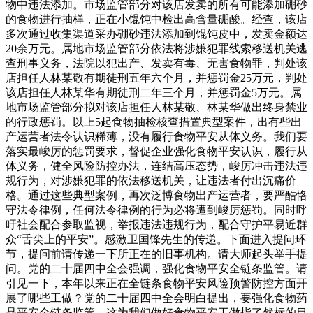
物中违法添加。市场监管部分对该店发卖的所有可能添加硼砂
的食物进行抽样，正在小馄饨中检出高含量硼酸。经查，该店
多次通过收集渠道采办硼砂违法添加到馄饨皮中，发卖金额达
20余万元。属地市场监管部分依法将涉嫌犯罪线索移送机关逃
查刑事义务，法院以犯出产、发卖有毒、无害食物罪，判处该
店担任人林某敬有期徒刑五年六个月，并惩罚金25万元，判处
该店担任人林某华有期徒刑二年三个月，并惩罚金5万元。属
地市场监管部分拟对该店担任人林某敬、林某华做出终身禁业
的行政惩罚。以上5起食物抽检核查措置典型案件，出有些出
产运营者法令认识稀薄，没有履行食物平安从体义务。我们要
落实最峻厉的惩罚要求，督促企业强化食物平安认识，履行从
体义务，健全风险防控办法，连结高压态势，峻厉冲击违法违
规行为，对涉嫌犯罪的依法移送机关，让违法者付出沉痛价
格。通过这些典型案例，再次泛博食物出产运营者，要严酷恪
守法令律例，任何法令律例的行为必将遭到峻厉惩罚。同时呼
吁社会配合参取监视，举报违法违规行为，配合守护平易近群
众“舌尖上的平安”。感激卫国锋先生的传递。下面进入提问环
节，提问前请传递一下所正在的旧事机构。请大师起头举手提
问。党的二十届四中全会强调，强化食物平安全链条监管。请
引见一下，本年以来正在全链条食物平安风险预警防控方面开
展了哪些工做？党的二十届四中全会明白提出，要强化食物药
品平安全链条监管。这为我们做好食物平安工做指了然标的目