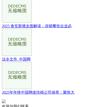
2025 食安新规全面解读：连锁餐饮企业必
法令文件_中国网
2025年年终中国网坐扶植公司保举：聚焦大
欢迎与我们联系