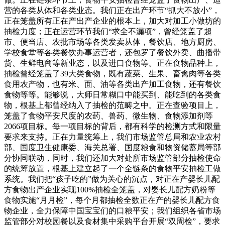
营的各类从体和各类业态。我们正在出产环节“抓大不放小”，
正在笼盖所有正在产出产企业的根本上，加大对加工小做坊的
抽检力度；正在运营环节我们“求全不漏项”，曾经笼盖了超
市、便当店、农批市场等各类发卖从体，餐饮店、地方厨房、
学校食堂等各类餐饮办事运营者，还包罗了餐饮外卖、曲播带
货、生鲜电商等新业态，以及进口食物等。正在食物品种上，
抽检曾经笼盖了39大类食物，既有蔬菜、生果、畜禽肉等各类
食用农产物，也有米、面、油等各类出产加工食物，还有餐饮
食物等等。能够说，大师日常糊口中能买到、能吃到的各类食
物，根基上都曾经纳入了抽检的范畴之中。正在查验项目上，
笼盖了食物平安尺度的农药、兽药、微生物、食物添加剂等
2066项目标。每一项目标的背后，都有科学的检测方式和限量
要求来支持。正在力量统筹上，我们市场监管总局和农业农村
部、国度卫生健康委、海关总署、国度粮食和物资储蓄局等部
分协同联动，同时，我们还加大对处所市场监管部分抽检使命
的统筹放置，根基上建立起了一个全链条的食物平安抽检工做
系统。我们把“孩子吃的”做为关心的沉点，对正在产婴长儿配
方食物出产企业实现100%抽检全笼盖，对婴长儿配方奶粉等
食物实施“月月检”，每个月都抽检全数正在产的婴长儿配方食
物企业，全力保障中国宝宝们的口粮平安；我们组织各省市场
监管部分对校园餐以及食材集中采购平台开展“双周检”，要求