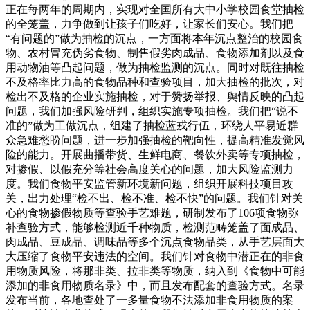
正在每两年的周期内，实现对全国所有大中小学校园食堂抽检
的全笼盖，力争做到让孩子们吃好，让家长们安心。我们把
“有问题的”做为抽检的沉点，一方面将本年沉点整治的校园食
物、农村冒充伪劣食物、制售假劣肉成品、食物添加剂以及食
用动物油等凸起问题，做为抽检监测的沉点。同时对既往抽检
不及格率比力高的食物品种和查验项目，加大抽检的批次，对
检出不及格的企业实施抽检，对于赞扬举报、舆情反映的凸起
问题，我们加强风险研判，组织实施专项抽检。我们把“说不
准的”做为工做沉点，组建了抽检蓝戎行伍，环绕人平易近群
众急难愁盼问题，进一步加强抽检的靶向性，提高精准发觉风
险的能力。开展曲播带货、生鲜电商、餐饮外卖等专项抽检，
对掺假、以假充分等社会高度关心的问题，加大风险监测力
度。我们食物平安监管新环境新问题，组织开展科技项目攻
关，出力处理“检不出、检不准、检不快”的问题。我们针对关
心的食物掺假物质等查验手艺难题，研制发布了106项食物弥
补查验方式，能够检测近千种物质，检测范畴笼盖了面成品、
肉成品、豆成品、调味品等多个沉点食物品类，从手艺层面大
大压缩了食物平安违法的空间。我们针对食物中潜正在的非食
用物质风险，将那非类、拉非类等物质，纳入到《食物中可能
添加的非食用物质名录》中，而且发布配套的查验方式。名录
发布当前，各地查处了一多量食物不法添加非食用物质的案