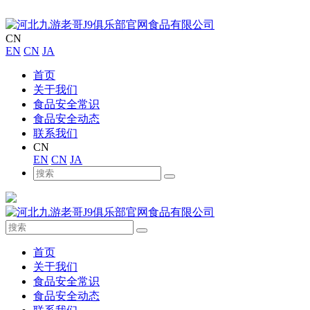
CN
EN
CN
JA
首页
关于我们
食品安全常识
食品安全动态
联系我们
CN
EN
CN
JA
首页
关于我们
食品安全常识
食品安全动态