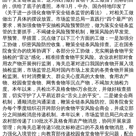
的，供给了底子的遵照。本年3月，中办、国办特地印发了
《关于进一步强化食物平安全链条监管的看法》，对相关工做
做出了具体的摆设放置。市场监管总局一直践行“四个最严”的
要求，将加强食物平安抽检风险预警防控，做为落实全链条监
管的主要抓手，不竭健全风险预警机制，鞭策风险的早发觉、
早预警、早措置，沉点做了以下三个方面的工做：一是加强分
工协做，织密风险防控收集，鞭策全链条风险排查。正在国务
院食安办的统筹协调下，各部分分工协做，充实阐扬食物平安
抽检的“雷达”感化，精准排查食物平安风险。农业农村部对食
用农产物开展例行监测，海关总署对进口我国的食物开展入境
抽检监测，市场监管总局对国内市场上发卖的各类食物开展抽
检监测。针对消费量大、群众关心度高的大食物、食用农产
物、校园食堂食物、网售食物等沉点产物，不竭加大抽检力
度。本年以来，共检出不及格食物6万余批次，并做好核查措
置，切实守护了人平易近群众“舌尖上的平安”。二是健全会商
机制，通顺消息沟通渠道，鞭策全链条风险防控。国务院食安
办每个季度组织召开跨部分的食物平安风险会商会，并成立部
分之间抽检消息传递机制。本年以来，市场监管总局已向农业
农村部传递了110批次不及格食用农产物消息，协同开展泉源
管理；向海关总署传递55批次标称进口的不及格食物消息，帮
力强化入境管控；向教育部传递校园食堂食物平安问题，配合