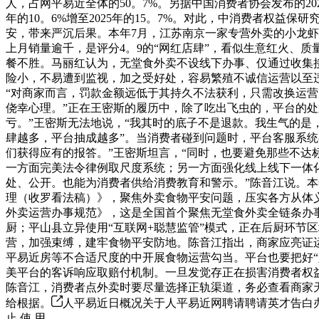
人，占网平易近全体的50。7%。另据中国消费者协会发布的2
年的10。6%增至2025年的15。7%。对此，中消费者权
安，带来严沉后果。本年7月，江苏南京一家专营外卖的小龙
上月销量逾千，是评分4。9的“网红店肆”，看似生意红火、
餐不胜。马丽红认为，无堂食外卖不设线下办事、仅通过收集
险小，不易遭到监视，加之受好处，容易繁殖不诚信运营以至
“对商家而言，罚款金额远低于其持久不法获利，只需改换运营
侥幸心理。”正在王密斯的履历中，除了吃出飞虫的，平台的
亏。”王密斯无法地说，“我其时的底子不是退款。我生气的是
肆越多，平台抽成越多”。当消费者碰到问题时，平台客服系
们获得应有的报答。”王密斯坦言，“同时，也要避免那些不达标
一方面完美法令律例取尺度系统；另一方面强化线上线下一体化
处、公开。也能为消费者供给消费教育和警示。”陈音江说。本
理（收罗看法稿）》，聚焦外卖食物平安问题，压实各方从体
外卖运营办事规范》，这是全国首个聚焦无堂食外卖全链条办
厨；平山县立异使用“互联网+聪慧监管”模式，正在后厨环节
营，加强束缚，建牢食物平安防地。陈音江指出，商家应亮证运
平易近房等不合适尺度的中开展食物运营勾当。平台也要把好
美平台的客诉响应取赔付机制。一旦发觉存正在损害消费者权
陈音江，消费者点外卖时要尽量选择正轨渠道，务必查看商家天
给根据。
人平易近日概况关于人平易近网聘请聘请英才告白办事合做
止 使 用。