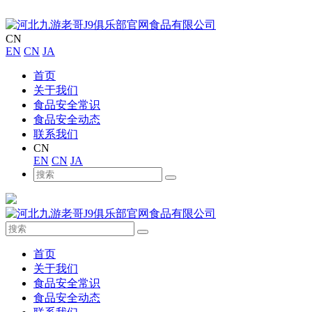
CN
EN
CN
JA
首页
关于我们
食品安全常识
食品安全动态
联系我们
CN
EN
CN
JA
首页
关于我们
食品安全常识
食品安全动态