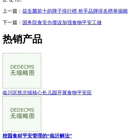
上一篇：
益生菌前十的牌子排行榜 抢手品牌排名榜单揭晓
下一篇：
国务院食安办摆设加强食物平安工做
热销产品
临川区抚北镇核心长儿园开展食物平安应
校园食材平安管理的“临沂解法”