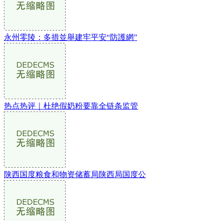
永州零陵：多措並舉建牢平安“防護網”
热点热评｜杜绝假奶粉要靠全链条监管
陕西国度粮食和物资储蓄局陕西局国度公