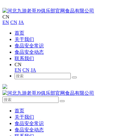
CN
EN
CN
JA
首页
关于我们
食品安全常识
食品安全动态
联系我们
CN
EN
CN
JA
首页
关于我们
食品安全常识
食品安全动态