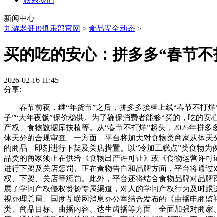
联系我们
新闻中心
九游老哥J9俱乐部官网
>
食品安全动态
>
买的吃的安心：拼多多“春节不
2026-02-16 11:45
分享:
春节前夜，继“年货节”之后，拼多多接棒上线“春节不打烊
子”“大年夜饭”保价稳供。为了确保消费者能够“买的，吃的
产权、食物数据库扶植等。从“春节不打烊”起头，2026年
体天分的合规审查。一方面，平台将加大对食物类商家从体天
的商品，即刻进行下架及关店措置。以“冷加工糕点”类食物
品类的商家须正在供给《食物出产许可证》或《食物运营许可证
进行下架及关店惩罚。正在食物告白和品牌方面，平台将通过
权、下架、关店等惩罚。此外，平台还将结合食物品牌对品牌
展了学问产权侵权赞扬专属渠道，对人的学问产权行为及时跟进措
视办理总局、国度互联网消息办公室结合发布的《曲播电商监视
类、商品目标、曲播内容、达生齿播等方面，全面加强对商家