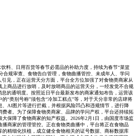
饮料、日用百货等春节必需品的补助力度，持续为春节“菜篮
天分合规审查、食物告白管理，食物曲播管控、未成年人、学问
任人引见，正在运营天分方面，平台全方位加强了对食物类商家从
线上商品进行放哨，及时放哨商品的运营天分，一经发觉不合规
消息的通明度。按照近日平台最新发布的商家通知布告，运营该
“类别号称”须包含“冷加工糕点”等，对于天分非常的店肆将
、AI图片等进行拦截，并根据风险凹凸和违规情节，进行降
消费者。为了保障食物类商家、品牌的学问产权，平台还持续拓
大保障了食物商家的知产权益。2026年2月1日，由国度市场监
台曲播商家的管理管控。正在食物类曲播中，平台将正在食物品
库的精细化扶植，成立健全食物相关的证号数据、商标数据库