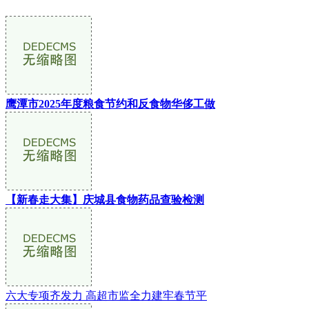
鹰潭市2025年度粮食节约和反食物华侈工做
【新春走大集】庆城县食物药品查验检测
六大专项齐发力 高超市监全力建牢春节平