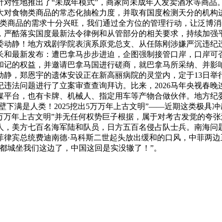
针对性地推出了“未成年模式”，商家向未成年人发卖酒水等商品
大对食物类商品的常态化抽检力度，并取有国度检测天分的机构
物类商品的需求十分兴旺，我们通过全方位的管理行动，让泛博消
，严酷落实国度最新法令律例和从管部分的相关要求，持续加强
委动静！地方戏剧学院表演系原党总支、从任陈刚涉嫌严沉违纪
长和最新发布：遭巴拿马步步进迫，企图强制接管口岸，口岸可
和记的权益，并邀请巴拿马国进行磋商，就巴拿马所采纳、并影
动静，郑恩宇的遗体安设正在新高丽病院的灵堂内，定于13日
违法问题进行了立案审查查询拜访。比来，2026马年央视春
社媒平台，也有卡牌、机械人、指定用车等产物合做伙伴。地方纪
壁下满是人类！2025挖出5万万年上古文明”——近期这类极
5万万年上古文明”并无任何权势巨子根据，属于对考古发觉的夸
人，美方七百名海军陆和队员，日方五百名侵占队士兵。南海问
菲律宾总统费迪南德·马科斯二世起头放出缓和的口风，中菲两
都城坐我们这边了，中国这回是实没辙了！”。