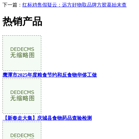
下一篇：
红标鸡售假疑云：远方好物取品牌方胶葛始末查
热销产品
鹰潭市2025年度粮食节约和反食物华侈工做
【新春走大集】庆城县食物药品查验检测