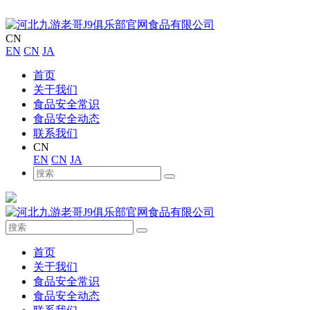
CN
EN
CN
JA
首页
关于我们
食品安全常识
食品安全动态
联系我们
CN
EN
CN
JA
首页
关于我们
食品安全常识
食品安全动态