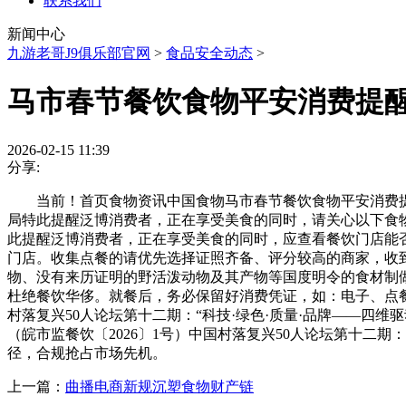
联系我们
新闻中心
九游老哥J9俱乐部官网
>
食品安全动态
>
马市春节餐饮食物平安消费提
2026-02-15 11:39
分享:
当前！首页食物资讯中国食物马市春节餐饮食物平安消费提
局特此提醒泛博消费者，正在享受美食的同时，请关心以下食
此提醒泛博消费者，正在享受美食的同时，应查看餐饮门店能
门店。收集点餐的请优先选择证照齐备、评分较高的商家，收
物、没有来历证明的野活泼动物及其产物等国度明令的食材制
杜绝餐饮华侈。就餐后，务必保留好消费凭证，如：电子、点餐
村落复兴50人论坛第十二期：“科技·绿色·质量·品牌——
（皖市监餐饮〔2026〕1号）中国村落复兴50人论坛第十二期：“科技
径，合规抢占市场先机。
上一篇：
曲播电商新规沉塑食物财产链