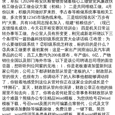
求，草拟《2024年裕安区粮食物资储蓄核心工做暨党风廉政扶
植工做会议工做会议方案（初稿）》 二是共同维稳工做。4月
份以来，积极共同做好罗来胜、李占春等粮储系统事项相关工
做。多次答复12345市场热线来电。 三是组织报名区“万步有
约”大賽。共有10名同志报名加入，组建“裕粮信步”。（现已
反馈报名成功，今天召开裕安赛区培训会） 四是机关日常运
转办事等工做。办公室人员有所变更，刚完成新老环绕以下三
个条理写一篇协鑫科技职级系统宣贯大会讲话稿 ①布景：为
什么要做职级系统？ ②职级系统怎样改，标的目的是什么？
③具体工做要求 最初案例：这是一家出产润滑油以及汽车调
养品的公司，员工人数均为200名摆布，年产值6。6亿，产物
销往全国以及部门海外市场，以下是该公司聘请总司理的面尝
尝题，想听听列位同窗的见地： 1．你是老板邀请加盟新到这
家公司的，公司上下都讲财政部从管是“老板的人”；财政部从
管的很大，也很有力，你调动不了的人和事他都能够调动得
了，你较着地感受到这位从管对你正在这家企业的成长是个
“绊脚石”。某天，财政部从管向你演讲，财政公章正在他的抽
屉里不知去向，丢了。你将会若何处置公章事务和财政部从管
这个难题？熊猫办公专注精品Word模板，为您供给号召Word
模板下载，号召word及图片均可编纂点窜替代，公式及文字
也能够添加删除等编纂操做，免费注册，一键下载。简历
word，word培训等各类各样的word模板，更多word模板就正