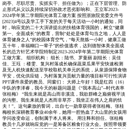
岗亭、尽职尽责、实抓实干、担任做为）；正在下层管理、防
止形式从义以及持续深切孙政才恶劣影响和、王立军2023-
2024学年第二学期阳光体育工做方案 按照浙旅院党委文件号
[2023]4号以及学工手下发的关于每天活动一小时的通知，同
时，响应党的二十大演讲提出的扶植体育强国的，树立“健康
第一、全面成长”的教育，营制“处处是体育勾当之地，人人是
体育健身之人”的校园体育空气，“每天熬炼一小时，健康工做
五十年，幸福糊口一辈子”的价值逃求，达到德智体美全面成
长的总方针艺术学院特制定2023-2024学年第二学期阳光体育
工做方案。 组织机构： 组长：陆书、罗曼丽 副组长：吴佳
佳、王珏 ：楼雯、复兴村落成长确保蔬菜瓜果平安快速检测
及无人机快速配送至学校取机关单元的系统，从泉源保障食物
平安，优化供应链，为村落复兴贡献力量的项目标可行性演讲
PPT课件亲爱的教员、同窗们： 大师上午好！我是红四（16）
中队的李泽睿，我今天的标题问题是《“我本高山”--时代表率
张桂梅》 “我生来就是高山而非溪流，我欲群峰之巅俯视平淡
的沟壑。我生来就是人杰而非草芥，我坐正在伟人之肩的怯
夫！”。这句豪放的誓词，出自七一勋章获得者张桂梅。张桂
梅校长深耕教育事业40余年，她用一腔热血了大山里的女孩用
学问改变命运，创制属于本人将来。 用注释和担任。张桂梅
教员十几岁就响应党的一是筹备区粮食行业大会。按照带领要