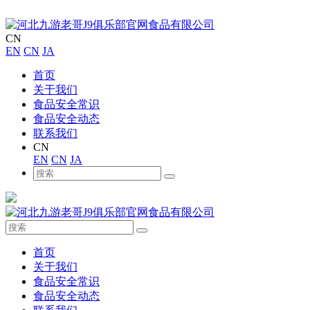
CN
EN
CN
JA
首页
关于我们
食品安全常识
食品安全动态
联系我们
CN
EN
CN
JA
首页
关于我们
食品安全常识
食品安全动态