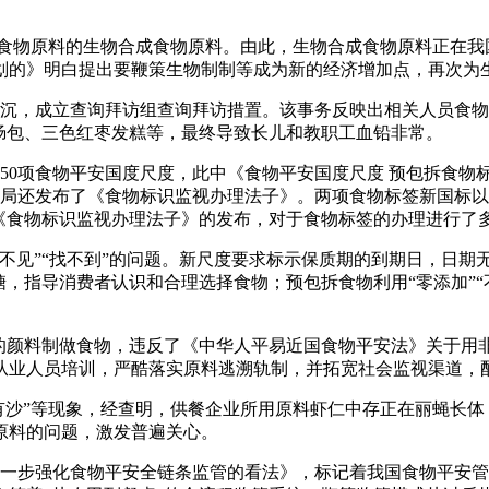
食物原料的生物合成食物原料。由此，生物合成食物原料正在我
划的》明白提出要鞭策生物制制等成为新的经济增加点，再次为
注沉，成立查询拜访组查询拜访措置。该事务反映出相关人员食
肠包、三色红枣发糕等，最终导致长儿和教职工血铅非常。
0项食物平安国度尺度，此中《食物平安国度尺度 预包拆食物标签公例
场监管总局还发布了《食物标识监视办理法子》。两项食物标签新国标以
050和《食物标识监视办理法子》的发布，对于食物标签的办理进
见”“找不到”的问题。新尺度要求标示保质期的到期日，日期
酸）和糖，指导消费者认识和合理选择食物；预包拆食物利用“零添加
颜料制做食物，违反了《中华人平易近国食物平安法》关于用
从业人员培训，严酷落实原料逃溯轨制，并拓宽社会监视渠道，
“有沙”等现象，经查明，供餐企业所用原料虾仁中存正在丽蝇长
原料的问题，激发普遍关心。
进一步强化食物平安全链条监管的看法》，标记着我国食物平安