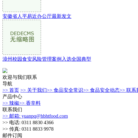
安徽省人平易近办公厅最新发文
漳州校园食安风险管理案例入选全国典型
欢迎与我们联系
导航
>> 首页
>> 关于我们
>> 食品安全常识
>> 食品安全动态
>> 联
产品中心
>> 辣椒
>> 香辛料
联系我们
>> 邮箱: yuanpq@hbhtfood.com
>> 电话: 0311 8830 4366
>> 传真: 0311 8833 9978
邮件订阅