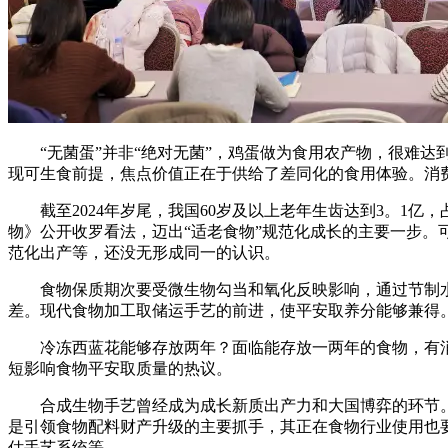
“无菌蛋”并非“绝对无菌”，鸡蛋做为食用农产物，很难达到
现可生食前提，焦点价值正在于供给了差同化的食用体验。消
截至2024年岁尾，我国60岁及以上老年生齿达到3。1亿，占
物》公开收罗看法，迈出“适老食物”规范化成长的主要一步。
范化出产等，还没无形成同一的认识。
食物保质期次要受微生物勾当和氧化反映影响，通过节制水
差。现代食物加工取储运手艺的前进，使平安取养分能够兼得
冷冻西蓝花能够存放两年？面临能存放一两年的食物，有消费
短影响食物平安取质量的热议。
合成生物手艺曾经成为成长新质出产力和大国博弈的环节。D
是引领食物配料财产升级的主要抓手，其正在食物行业使用也
估手艺系统等。