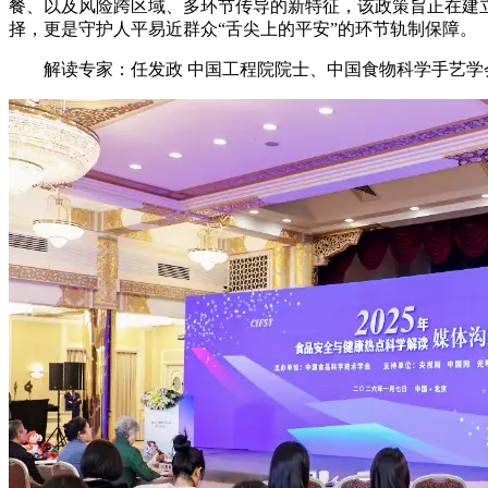
餐、以及风险跨区域、多环节传导的新特征，该政策旨正在建
择，更是守护人平易近群众“舌尖上的平安”的环节轨制保障。
解读专家：任发政 中国工程院院士、中国食物科学手艺学