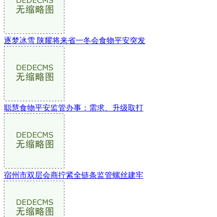
逐梦冰雪 陕耀将来省一冬会食物平安突发
聪慧食物平安监管办事：需求、升级取打
宿州市双层会商拧紧全链条监管螺丝建牢