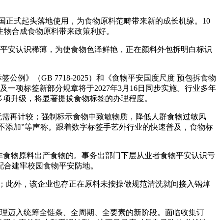
国正式起头落地使用，为食物原料范畴带来新的成长机缘。10
生物合成食物原料带来政策利好。
物平安认识稀薄，为使食物色泽鲜艳，正在颜料外包拆明白标识
》（GB 7718-2025）和《食物平安国度尺度 预包拆食物
及一项标签新部分规章将于2027年3月16日同步实施。行业多年
行了多项升级，将显著提拔食物标签的办理程度。
无需再计较；强制标示食物中致敏物质，降低人群食物过敏风
”“不添加”等声称。跟着数字标签手艺外行业的快速普及，食物标
非食物原料出产食物的。事务出部门下层从业者食物平安认识亏
配合建牢校园食物平安防地。
体；此外，该企业也存正在原料未按操做规范清洗就间接入锅焯
管理迈入统筹全链条、全周期、全要素的新阶段。面临收集订