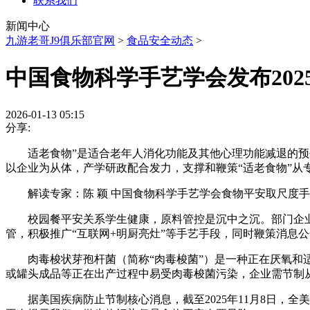
联系我们
新闻中心
九游老哥J9俱乐部官网
>
食品安全动态
>
中国食物科学手艺学会发布202
2026-01-13 05:15
分享:
适老食物”是适合老年人消化功能及其他心理功能减退的预包
以企业为从体，产学研政配合发力，支撑和鞭策“适老食物”从
解读专家：陈 颖 中国食物科学手艺学会食物平安取尺度手
校园餐平安关系学生健康，原料管控是沉中之沉。部门企业
管，积极推广“互联网+明厨亮灶”等手艺手段，同时鞭策消息
肉毒梭状芽孢杆菌（简称“肉毒梭菌”）是一种正在厌氧和适
或罐头成品等正在出产过程中易受肉毒梭菌污染，企业需节制
据美国疾病防止节制核心消息，截至2025年11月8日，全美