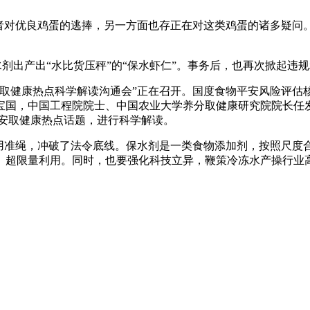
对优良鸡蛋的逃捧，另一方面也存正在对这类鸡蛋的诸多疑问。“
保水剂出产出“水比货压秤”的“保水虾仁”。事务后，也再次掀起违
安取健康热点科学解读沟通会”正在召开。国度食物平安风险评
宝国，中国工程院院士、中国农业大学养分取健康研究院院长任
食物平安取健康热点话题，进行科学解读。
准绳，冲破了法令底线。保水剂是一类食物添加剂，按照尺度
、超限量利用。同时，也要强化科技立异，鞭策冷冻水产操行业