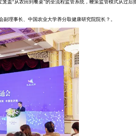
立笼盖“从农田到餐桌”的全流程监管系统，鞭策监管模式从过后
会副理事长、中国农业大学养分取健康研究院院长？。